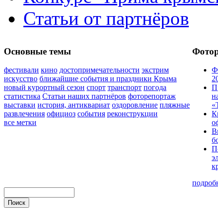
Статьи от партнёров
Основные темы
Фото
фестивали
кино
достопримечательности
экстрим
Ф
искусство
ближайшие события и праздники Крыма
2
новый курортный сезон
спорт
транспорт
погода
П
статистика
Статьи наших партнёров
фоторепортаж
н
выставки
история, антиквариат
оздоровление
пляжные
«
развлечения
официоз
события
реконструкции
К
все метки
о
В
б
П
э
к
подроб