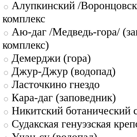
Алупкинский /Воронцовск
комплекс
Аю-даг /Медведь-гора/ (за
комплекс)
Демерджи (гора)
Джур-Джур (водопад)
Ласточкино гнездо
Кара-даг (заповедник)
Никитский ботанический 
Судакская генуэзская креп
Учан-су (водопад)