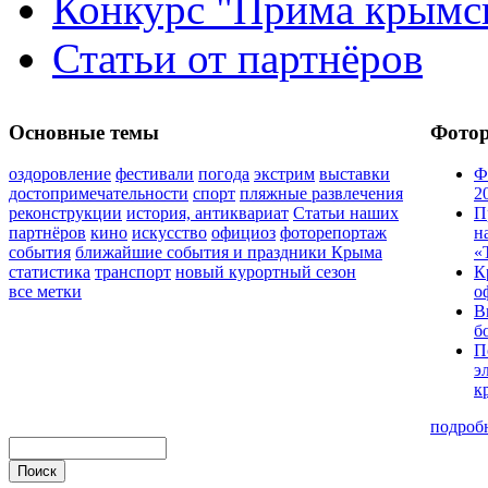
Конкурс "Прима крымск
Статьи от партнёров
Основные темы
Фото
оздоровление
фестивали
погода
экстрим
выставки
Ф
достопримечательности
спорт
пляжные развлечения
2
реконструкции
история, антиквариат
Статьи наших
П
партнёров
кино
искусство
официоз
фоторепортаж
н
события
ближайшие события и праздники Крыма
«
статистика
транспорт
новый курортный сезон
К
все метки
о
В
б
П
э
к
подроб