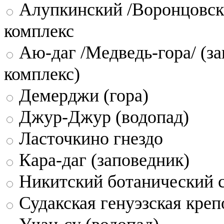
Алупкинский /Воронцовск
комплекс
Аю-даг /Медведь-гора/ (за
комплекс)
Демерджи (гора)
Джур-Джур (водопад)
Ласточкино гнездо
Кара-даг (заповедник)
Никитский ботанический 
Судакская генуэзская креп