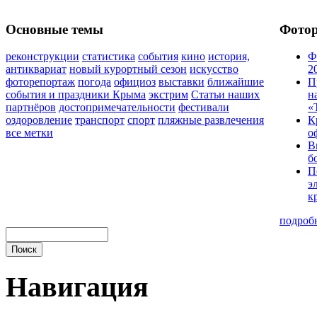
Основные темы
Фото
реконструкции
статистика
события
кино
история,
Ф
антиквариат
новый курортный сезон
искусство
2
фоторепортаж
погода
официоз
выставки
ближайшие
П
события и праздники Крыма
экстрим
Статьи наших
н
партнёров
достопримечательности
фестивали
«
оздоровление
транспорт
спорт
пляжные развлечения
К
все метки
о
В
б
П
э
к
подроб
Навигация