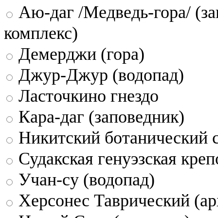
Аю-даг /Медведь-гора/ (за
комплекс)
Демерджи (гора)
Джур-Джур (водопад)
Ласточкино гнездо
Кара-даг (заповедник)
Никитский ботанический 
Судакская генуэзская креп
Учан-су (водопад)
Херсонес Таврический (ар