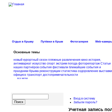
Новости Курорт
Отдых в Крыму
Путёвки в Крым
Фотогалерея
Web-камер
Основные темы
новый курортный сезон
пляжные развлечения
кино
история,
антиквариат
искусство
спорт
экстрим
погода
фоторепортаж
Статьи
наших партнёров
события
фестивали
ближайшие события и
праздники Крыма
реконструкции
статистика
оздоровление
выставки
официоз
транспорт
достопримечательности
все метки
Вход в систему
Забыли пароль?
Учетная запись по
Навигация