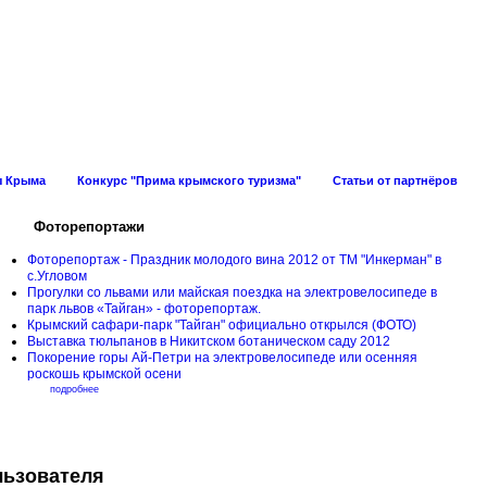
ов Крыма
ы Крыма
Конкурс "Прима крымского туризма"
Статьи от партнёров
Фоторепортажи
Фоторепортаж - Праздник молодого вина 2012 от ТМ "Инкерман" в
с.Угловом
Прогулки cо львами или майская поездка на электровелосипеде в
парк львов «Тайган» - фоторепортаж.
Крымский сафари-парк "Тайган" официально открылся (ФОТО)
Выставка тюльпанов в Никитском ботаническом саду 2012
Покорение горы Ай-Петри на электровелосипеде или осенняя
роскошь крымской осени
подробнее
льзователя