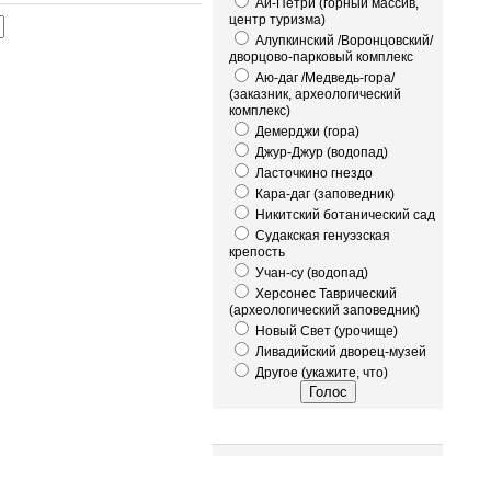
Ай-Петри (горный массив,
центр туризма)
Алупкинский /Воронцовский/
дворцово-парковый комплекс
Аю-даг /Медведь-гора/
(заказник, археологический
комплекс)
Демерджи (гора)
Джур-Джур (водопад)
Ласточкино гнездо
Кара-даг (заповедник)
Никитский ботанический сад
Судакская генуэзская
крепость
Учан-су (водопад)
Херсонес Таврический
(археологический заповедник)
Новый Свет (урочище)
Ливадийский дворец-музей
Другое (укажите, что)
Это интересно!