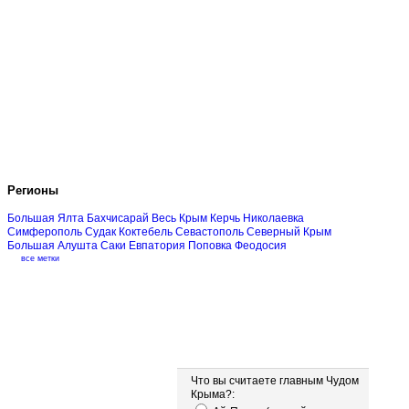
Регионы
Большая Ялта
Бахчисарай
Весь Крым
Керчь
Николаевка
Симферополь
Судак
Коктебель
Севастополь
Северный Крым
Большая Алушта
Саки
Евпатория
Поповка
Феодосия
все метки
Опрос
Что вы считаете главным Чудом
Крыма?: