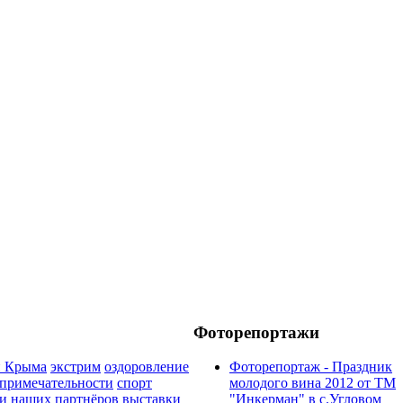
Фоторепортажи
и Крыма
экстрим
оздоровление
Фоторепортаж - Праздник
опримечательности
спорт
молодого вина 2012 от ТМ
и наших партнёров
выставки
"Инкерман" в с.Угловом