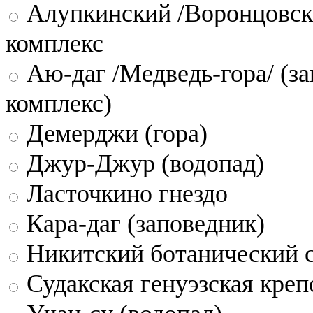
Алупкинский /Воронцовск
комплекс
Аю-даг /Медведь-гора/ (за
комплекс)
Демерджи (гора)
Джур-Джур (водопад)
Ласточкино гнездо
Кара-даг (заповедник)
Никитский ботанический 
Судакская генуэзская креп