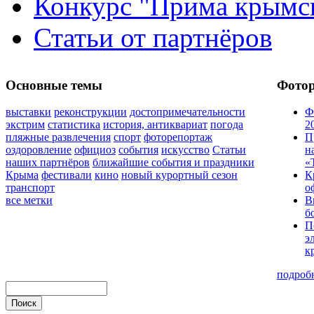
Конкурс "Прима крымск
Статьи от партнёров
Основные темы
Фото
выставки
реконструкции
достопримечательности
Ф
экстрим
статистика
история, антиквариат
погода
2
пляжные развлечения
спорт
фоторепортаж
П
оздоровление
официоз
события
искусство
Статьи
н
наших партнёров
ближайшие события и праздники
«
Крыма
фестивали
кино
новый курортный сезон
К
транспорт
о
все метки
В
б
П
э
к
подроб