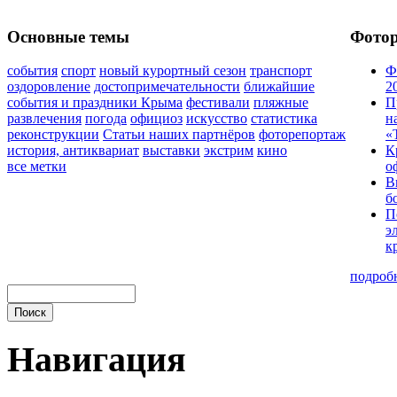
Основные темы
Фото
события
спорт
новый курортный сезон
транспорт
Ф
оздоровление
достопримечательности
ближайшие
2
события и праздники Крыма
фестивали
пляжные
П
развлечения
погода
официоз
искусство
статистика
н
реконструкции
Статьи наших партнёров
фоторепортаж
«
история, антиквариат
выставки
экстрим
кино
К
все метки
о
В
б
П
э
к
подроб
Навигация