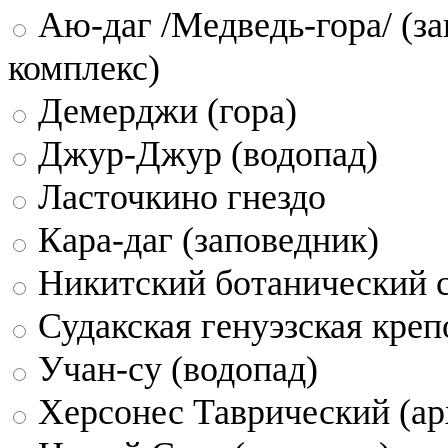
Аю-даг /Медведь-гора/ (за
комплекс)
Демерджи (гора)
Джур-Джур (водопад)
Ласточкино гнездо
Кара-даг (заповедник)
Никитский ботанический 
Судакская генуэзская креп
Учан-су (водопад)
Херсонес Таврический (ар