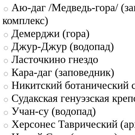
Аю-даг /Медведь-гора/ (за
комплекс)
Демерджи (гора)
Джур-Джур (водопад)
Ласточкино гнездо
Кара-даг (заповедник)
Никитский ботанический 
Судакская генуэзская креп
Учан-су (водопад)
Херсонес Таврический (ар