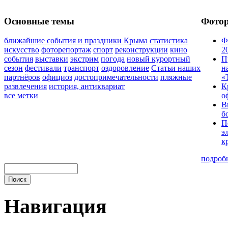
Основные темы
Фото
ближайшие события и праздники Крыма
статистика
Ф
искусство
фоторепортаж
спорт
реконструкции
кино
2
события
выставки
экстрим
погода
новый курортный
П
сезон
фестивали
транспорт
оздоровление
Статьи наших
н
партнёров
официоз
достопримечательности
пляжные
«
развлечения
история, антиквариат
К
все метки
о
В
б
П
э
к
подроб
Навигация