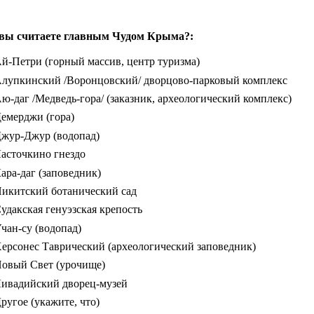
вы считаете главным Чудом Крыма?:
й-Петри (горный массив, центр туризма)
лупкинский /Воронцовский/ дворцово-парковый комплекс
ю-даг /Медведь-гора/ (заказник, археологический комплекс)
емерджи (гора)
жур-Джур (водопад)
асточкино гнездо
ара-даг (заповедник)
икитский ботанический сад
удакская генуэзская крепость
чан-су (водопад)
ерсонес Таврический (археологический заповедник)
овый Свет (урочище)
ивадийский дворец-музей
ругое (укажите, что)