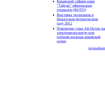
Крымский сафари-парк
"Тайган" официально
открылся (ФОТО)
Выставка тюльпанов в
Никитском ботаническом
саду 2012
Покорение горы Ай-Петри на
электровелосипеде или
осенняя роскошь крымской
осени
подробне