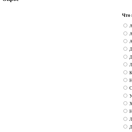
Что 
А
А
А
Д
Д
Л
К
Н
С
У
Х
Н
Л
Д