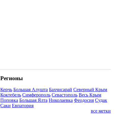
Регионы
Керчь
Большая Алушта
Бахчисарай
Северный Крым
Коктебель
Симферополь
Севастополь
Весь Крым
Поповка
Большая Ялта
Николаевка
Феодосия
Судак
Саки
Евпатория
все метки