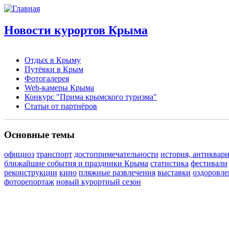
Новости курортов Крыма
Отдых в Крыму
Путёвки в Крым
Фотогалерея
Web-камеры Крыма
Конкурс "Прима крымского туризма"
Статьи от партнёров
Основные темы
официоз
транспорт
достопримечательности
история, антиквар
ближайшие события и праздники Крыма
статистика
фестивали
реконструкции
кино
пляжные развлечения
выставки
оздоровле
фоторепортаж
новый курортный сезон