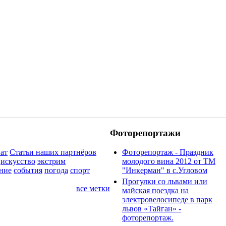
Фоторепортажи
иат
Статьи наших партнёров
Фоторепортаж - Праздник
искусство
экстрим
молодого вина 2012 от ТМ
ние
события
погода
спорт
"Инкерман" в с.Угловом
Прогулки cо львами или
все метки
майская поездка на
электровелосипеде в парк
львов «Тайган» -
фоторепортаж.