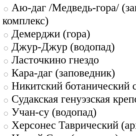
Аю-даг /Медведь-гора/ (за
комплекс)
Демерджи (гора)
Джур-Джур (водопад)
Ласточкино гнездо
Кара-даг (заповедник)
Никитский ботанический 
Судакская генуэзская креп
Учан-су (водопад)
Херсонес Таврический (ар