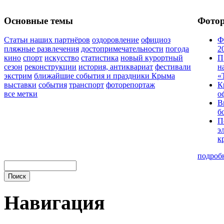
Основные темы
Фото
Статьи наших партнёров
оздоровление
официоз
Ф
пляжные развлечения
достопримечательности
погода
2
кино
спорт
искусство
статистика
новый курортный
П
сезон
реконструкции
история, антиквариат
фестивали
н
экстрим
ближайшие события и праздники Крыма
«
выставки
события
транспорт
фоторепортаж
К
все метки
о
В
б
П
э
к
подроб
Навигация