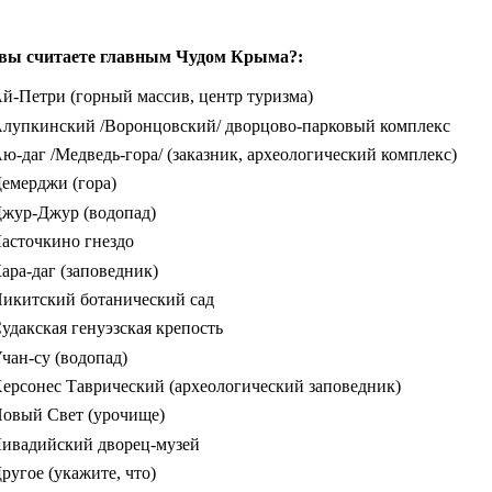
вы считаете главным Чудом Крыма?:
й-Петри (горный массив, центр туризма)
лупкинский /Воронцовский/ дворцово-парковый комплекс
ю-даг /Медведь-гора/ (заказник, археологический комплекс)
емерджи (гора)
жур-Джур (водопад)
асточкино гнездо
ара-даг (заповедник)
икитский ботанический сад
удакская генуэзская крепость
чан-су (водопад)
ерсонес Таврический (археологический заповедник)
овый Свет (урочище)
ивадийский дворец-музей
ругое (укажите, что)