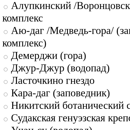
Алупкинский /Воронцовск
комплекс
Аю-даг /Медведь-гора/ (за
комплекс)
Демерджи (гора)
Джур-Джур (водопад)
Ласточкино гнездо
Кара-даг (заповедник)
Никитский ботанический 
Судакская генуэзская креп