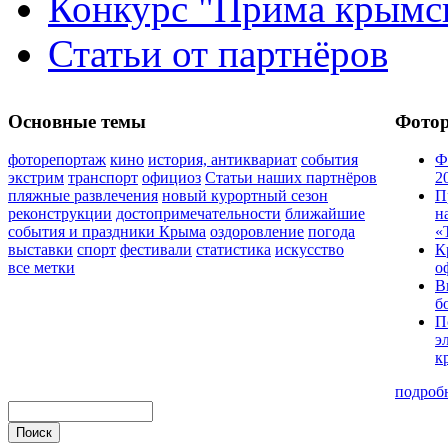
Конкурс "Прима крымск
Статьи от партнёров
Основные темы
Фото
фоторепортаж
кино
история, антиквариат
события
Ф
экстрим
транспорт
официоз
Статьи наших партнёров
2
пляжные развлечения
новый курортный сезон
П
реконструкции
достопримечательности
ближайшие
н
события и праздники Крыма
оздоровление
погода
«
выставки
спорт
фестивали
статистика
искусство
К
все метки
о
В
б
П
э
к
подроб