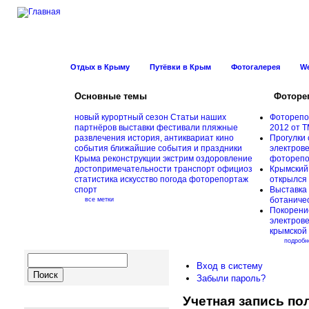
Новости Курорт
Отдых в Крыму
Путёвки в Крым
Фотогалерея
W
Основные темы
Фоторе
новый курортный сезон
Статьи наших
Фоторепо
партнёров
выставки
фестивали
пляжные
2012 от Т
развлечения
история, антиквариат
кино
Прогулки 
события
ближайшие события и праздники
электрове
Крыма
реконструкции
экстрим
оздоровление
фоторепо
достопримечательности
транспорт
официоз
Крымский
статистика
искусство
погода
фоторепортаж
открылся
спорт
Выставка 
ботаничес
все метки
Покорени
электров
крымской
подробн
Вход в систему
Забыли пароль?
Учетная запись по
Навигация