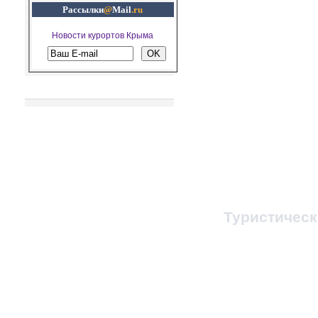
Рассылки
@
Mail
.ru
Новости курортов Крыма
Рекомендуем посетить
© 1998-2023, Все п
При любом копировании
ссылка на
Туристичес
Администратор 
Заказ путевок и т
Бронирование ж/д, 