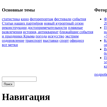
Основные темы
Фото
статистика
кино
фоторепортаж
фестивали
события
Ф
Статьи наших партнёров
новый курортный сезон
2
реконструкции
достопримечательности
пляжные
П
развлечения
история, антиквариат
ближайшие события
н
и праздники Крыма
погода
искусство
экстрим
«
оздоровление
транспорт
выставки
спорт
официоз
К
все метки
о
В
б
П
э
к
подроб
Навигация