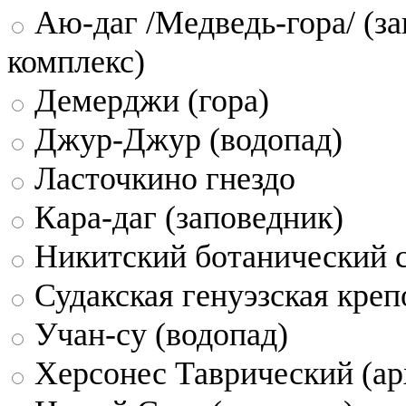
Аю-даг /Медведь-гора/ (за
комплекс)
Демерджи (гора)
Джур-Джур (водопад)
Ласточкино гнездо
Кара-даг (заповедник)
Никитский ботанический 
Судакская генуэзская креп
Учан-су (водопад)
Херсонес Таврический (ар