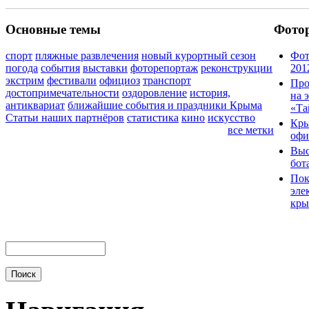
Основные темы
Фото
спорт
пляжные развлечения
новый курортный сезон
Фот
погода
события
выставки
фоторепортаж
реконструкции
201
экстрим
фестивали
официоз
транспорт
Про
достопримечательности
оздоровление
история,
на 
антиквариат
ближайшие события и праздники Крыма
«Та
Статьи наших партнёров
статистика
кино
искусство
Кры
все метки
офи
Выс
бот
Пок
эле
кры