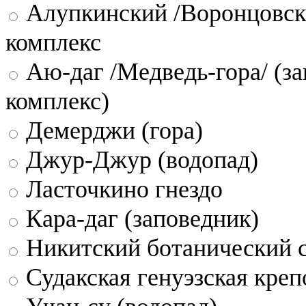
Алупкинский /Воронцовск
комплекс
Аю-даг /Медведь-гора/ (за
комплекс)
Демерджи (гора)
Джур-Джур (водопад)
Ласточкино гнездо
Кара-даг (заповедник)
Никитский ботанический 
Судакская генуэзская креп