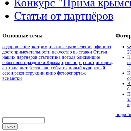
Конкурс "Прима крымск
Статьи от партнёров
Основные темы
Фото
оздоровление
экстрим
пляжные развлечения
официоз
Ф
достопримечательности
искусство
выставки
Статьи
2
наших партнёров
статистика
погода
ближайшие
П
события и праздники Крыма
транспорт
спорт
история,
н
антиквариат
фестивали
события
новый курортный
«
сезон
реконструкции
кино
фоторепортаж
К
все метки
о
В
б
П
э
к
подроб