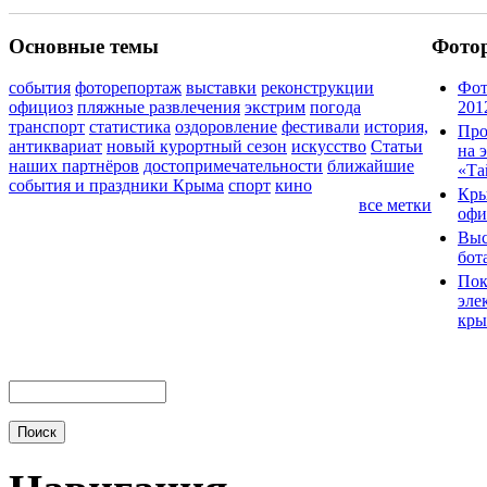
Основные темы
Фото
события
фоторепортаж
выставки
реконструкции
Фот
официоз
пляжные развлечения
экстрим
погода
201
транспорт
статистика
оздоровление
фестивали
история,
Про
антиквариат
новый курортный сезон
искусство
Статьи
на 
наших партнёров
достопримечательности
ближайшие
«Та
события и праздники Крыма
спорт
кино
Кры
все метки
офи
Выс
бот
Пок
эле
кры