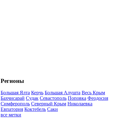
Регионы
Большая Ялта
Керчь
Большая Алушта
Весь Крым
Бахчисарай
Судак
Севастополь
Поповка
Феодосия
Симферополь
Северный Крым
Николаевка
Евпатория
Коктебель
Саки
все метки