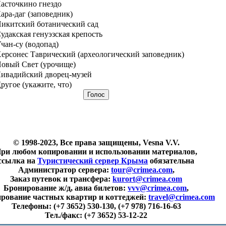
асточкино гнездо
ара-даг (заповедник)
икитский ботанический сад
удакская генуэзская крепость
чан-су (водопад)
ерсонес Таврический (археологический заповедник)
овый Свет (урочище)
ивадийский дворец-музей
ругое (укажите, что)
© 1998-2023, Все права защищены, Vesna V.V.
ри любом копировании и использовании материалов,
ссылка на
Туристический сервер Крыма
обязательна
Администратор сервера:
tour@crimea.com
,
Заказ путевок и трансфера:
kurort@crimea.com
Бронирование ж/д, авиа билетов:
vvv@crimea.com
,
рование частных квартир и коттеджей:
travel@crimea.com
Телефоны:
(+7 3652) 530-130, (+7 978) 716-16-63
Тел./факс:
(+7 3652) 53-12-22