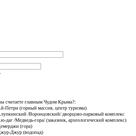
.
вы считаете главным Чудом Крыма?:
й-Петри (горный массив, центр туризма)
лупкинский /Воронцовский/ дворцово-парковый комплекс
ю-даг /Медведь-гора/ (заказник, археологический комплекс)
емерджи (гора)
жур-Джур (водопад)