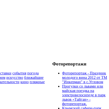
Фоторепортажи
ставки
события
погода
Фоторепортаж - Праздник
рим
искусство
ближайшие
молодого вина 2012 от ТМ
чательности
кино
пляжные
"Инкерман" в с.Угловом
Прогулки cо львами или
майская поездка на
электровелосипеде в парк
львов «Тайган» -
фоторепортаж.
Крымский сафари-парк