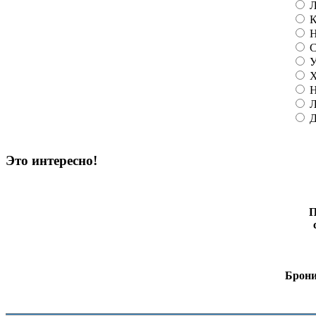
Л
К
Н
С
У
Х
Н
Л
Д
Это интересно!
П
Брони