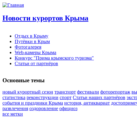
Новости курортов Крыма
Отдых в Крыму
Путёвки в Крым
Фотогалерея
Web-камеры Крыма
Конкурс "Прима крымского туризма"
Статьи от партнёров
Основные темы
новый курортный сезон
транспорт
фестивали
фоторепортаж
вы
статистика
реконструкции
спорт
Статьи наших партнёров
экст
события и праздники Крыма
история, антиквариат
достоприме
развлечения
оздоровление
официоз
все метки