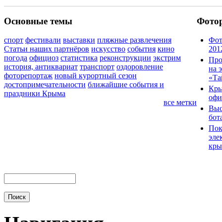
Основные темы
Фото
спорт
фестивали
выставки
пляжные развлечения
Фот
Статьи наших партнёров
искусство
события
кино
201
погода
официоз
статистика
реконструкции
экстрим
Про
история, антиквариат
транспорт
оздоровление
на 
фоторепортаж
новый курортный сезон
«Та
достопримечательности
ближайшие события и
Кры
праздники Крыма
офи
все метки
Выс
бот
Пок
эле
кры