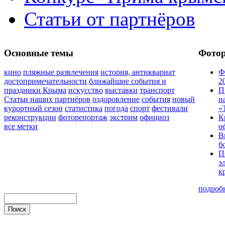
Статьи от партнёров
Основные темы
Фото
кино
пляжные развлечения
история, антиквариат
Ф
достопримечательности
ближайшие события и
2
праздники Крыма
искусство
выставки
транспорт
П
Статьи наших партнёров
оздоровление
события
новый
н
курортный сезон
статистика
погода
спорт
фестивали
«
реконструкции
фоторепортаж
экстрим
официоз
К
все метки
о
В
б
П
э
к
подроб