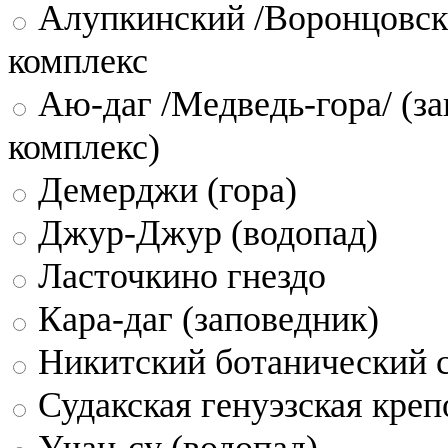
Алупкинский /Воронцовск
комплекс
Аю-даг /Медведь-гора/ (за
комплекс)
Демерджи (гора)
Джур-Джур (водопад)
Ласточкино гнездо
Кара-даг (заповедник)
Никитский ботанический 
Судакская генуэзская креп
Учан-су (водопад)