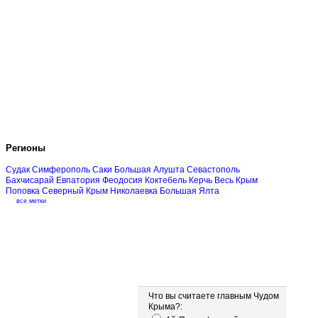
Регионы
Судак
Симферополь
Саки
Большая Алушта
Севастополь
Бахчисарай
Евпатория
Феодосия
Коктебель
Керчь
Весь Крым
Поповка
Северный Крым
Николаевка
Большая Ялта
все метки
Опрос
Что вы считаете главным Чудом
Крыма?: