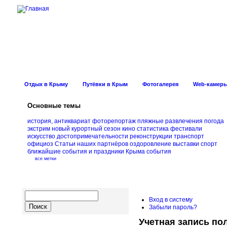
Новости Курорт
Отдых в Крыму
Путёвки в Крым
Фотогалерея
Web-камер
Основные темы
история, антиквариат
фоторепортаж
пляжные развлечения
погода
экстрим
новый курортный сезон
кино
статистика
фестивали
искусство
достопримечательности
реконструкции
транспорт
официоз
Статьи наших партнёров
оздоровление
выставки
спорт
ближайшие события и праздники Крыма
события
все метки
Вход в систему
Забыли пароль?
Учетная запись по
Навигация