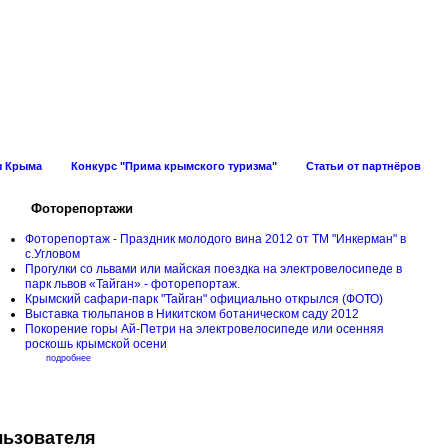
ов Крыма
ы Крыма
Конкурс "Прима крымского туризма"
Статьи от партнёров
Фоторепортажи
Фоторепортаж - Праздник молодого вина 2012 от ТМ "Инкерман" в
с.Угловом
Прогулки cо львами или майская поездка на электровелосипеде в
парк львов «Тайган» - фоторепортаж.
Крымский сафари-парк "Тайган" официально открылся (ФОТО)
Выставка тюльпанов в Никитском ботаническом саду 2012
Покорение горы Ай-Петри на электровелосипеде или осенняя
роскошь крымской осени
подробнее
льзователя