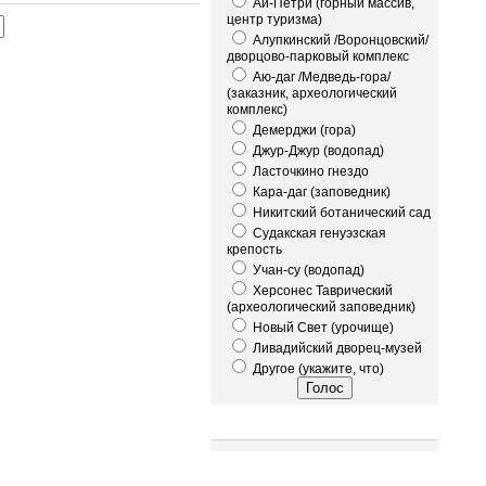
Ай-Петри (горный массив,
центр туризма)
Алупкинский /Воронцовский/
дворцово-парковый комплекс
Аю-даг /Медведь-гора/
(заказник, археологический
комплекс)
Демерджи (гора)
Джур-Джур (водопад)
Ласточкино гнездо
Кара-даг (заповедник)
Никитский ботанический сад
Судакская генуэзская
крепость
Учан-су (водопад)
Херсонес Таврический
(археологический заповедник)
Новый Свет (урочище)
Ливадийский дворец-музей
Другое (укажите, что)
Это интересно!