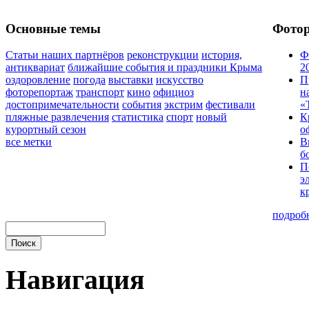
Основные темы
Фото
Статьи наших партнёров
реконструкции
история,
Ф
антиквариат
ближайшие события и праздники Крыма
2
оздоровление
погода
выставки
искусство
П
фоторепортаж
транспорт
кино
официоз
н
достопримечательности
события
экстрим
фестивали
«
пляжные развлечения
статистика
спорт
новый
К
курортный сезон
о
все метки
В
б
П
э
к
подроб
Навигация