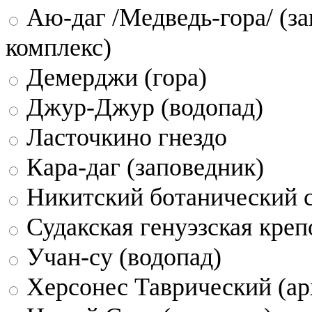
Аю-даг /Медведь-гора/ (за
комплекс)
Демерджи (гора)
Джур-Джур (водопад)
Ласточкино гнездо
Кара-даг (заповедник)
Никитский ботанический 
Судакская генуэзская креп
Учан-су (водопад)
Херсонес Таврический (ар