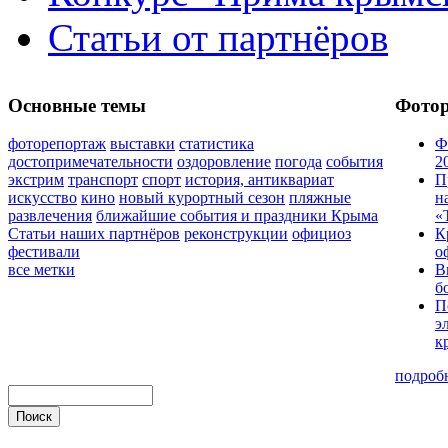
Статьи от партнёров
Основные темы
Фото
фоторепортаж
выставки
статистика
Ф
достопримечательности
оздоровление
погода
события
2
экстрим
транспорт
спорт
история, антиквариат
П
искусство
кино
новый курортный сезон
пляжные
н
развлечения
ближайшие события и праздники Крыма
«
Статьи наших партнёров
реконструкции
официоз
К
фестивали
о
все метки
В
б
П
э
к
подроб