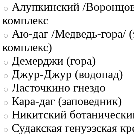
Алупкинский /Воронцов
комплекс
Аю-даг /Медведь-гора/ (
комплекс)
Демерджи (гора)
Джур-Джур (водопад)
Ласточкино гнездо
Кара-даг (заповедник)
Никитский ботанически
Судакская генуэзская кр