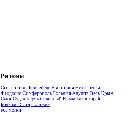
Регионы
Севастополь
Коктебель
Евпатория
Николаевка
Феодосия
Симферополь
Большая Алушта
Весь Крым
Саки
Судак
Керчь
Северный Крым
Бахчисарай
Большая Ялта
Поповка
все метки