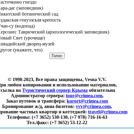
асточкино гнездо
ара-даг (заповедник)
икитский ботанический сад
удакская генуэзская крепость
чан-су (водопад)
ерсонес Таврический (археологический заповедник)
овый Свет (урочище)
ивадийский дворец-музей
ругое (укажите, что)
© 1998-2023, Все права защищены, Vesna V.V.
ри любом копировании и использовании материалов,
ссылка на
Туристический сервер Крыма
обязательна
Администратор сервера:
tour@crimea.com
,
Заказ путевок и трансфера:
kurort@crimea.com
Бронирование ж/д, авиа билетов:
vvv@crimea.com
,
рование частных квартир и коттеджей:
travel@crimea.com
Телефоны:
(+7 3652) 530-130, (+7 978) 716-16-63
Тел./факс:
(+7 3652) 53-12-22