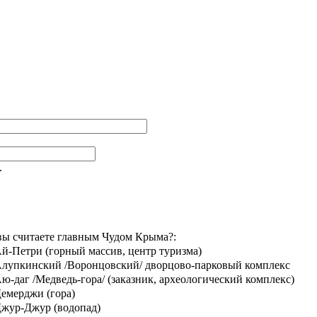
.
вы считаете главным Чудом Крыма?:
й-Петри (горный массив, центр туризма)
лупкинский /Воронцовский/ дворцово-парковый комплекс
ю-даг /Медведь-гора/ (заказник, археологический комплекс)
емерджи (гора)
жур-Джур (водопад)