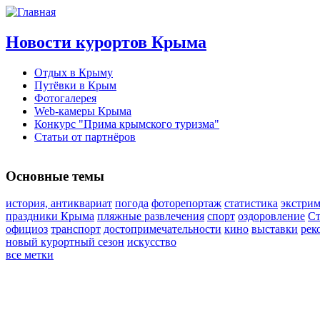
Новости курортов Крыма
Отдых в Крыму
Путёвки в Крым
Фотогалерея
Web-камеры Крыма
Конкурс "Прима крымского туризма"
Статьи от партнёров
Основные темы
история, антиквариат
погода
фоторепортаж
статистика
экстри
праздники Крыма
пляжные развлечения
спорт
оздоровление
Ст
официоз
транспорт
достопримечательности
кино
выставки
рек
новый курортный сезон
искусство
все метки