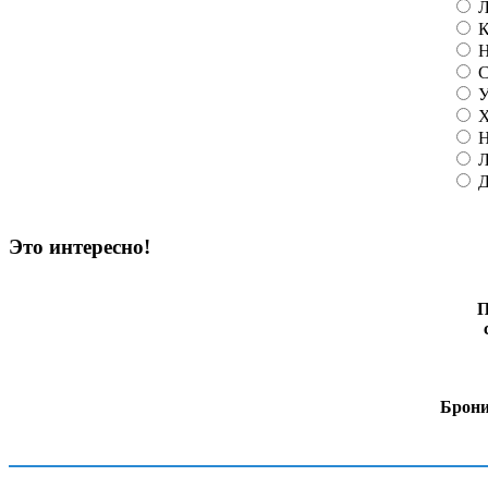
Л
К
Н
С
У
Х
Н
Л
Д
Это интересно!
П
Брони