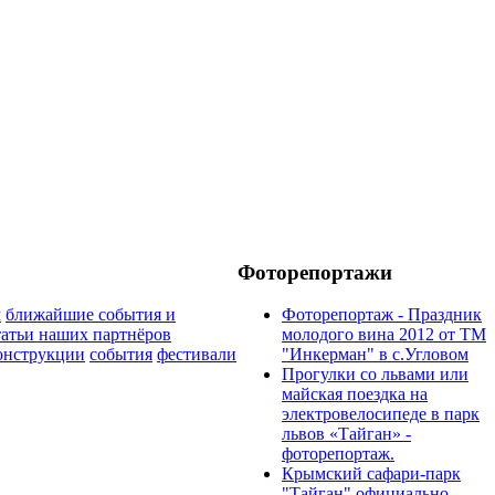
Фоторепортажи
м
ближайшие события и
Фоторепортаж - Праздник
атьи наших партнёров
молодого вина 2012 от ТМ
онструкции
события
фестивали
"Инкерман" в с.Угловом
Прогулки cо львами или
майская поездка на
электровелосипеде в парк
львов «Тайган» -
фоторепортаж.
Крымский сафари-парк
"Тайган" официально