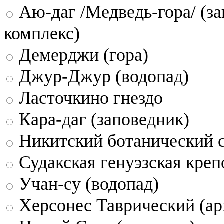
Аю-даг /Медведь-гора/ (за
комплекс)
Демерджи (гора)
Джур-Джур (водопад)
Ласточкино гнездо
Кара-даг (заповедник)
Никитский ботанический 
Судакская генуэзская креп
Учан-су (водопад)
Херсонес Таврический (ар