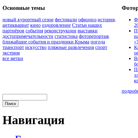
Основные темы
Фото
новый курортный сезон
фестивали
официоз
история,
Ф
антиквариат
кино
оздоровление
Статьи наших
2
партнёров
события
реконструкции
выставки
П
достопримечательности
статистика
фоторепортаж
н
ближайшие события и праздники Крыма
погода
«
транспорт
искусство
пляжные развлечения
спорт
К
экстрим
о
все метки
В
б
П
э
к
подроб
Навигация