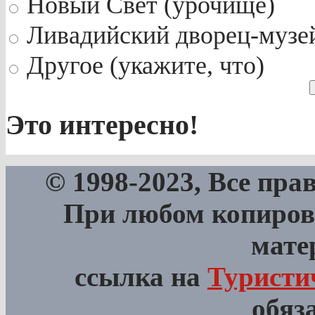
Новый Свет (урочище)
Ливадийский дворец-музе
Другое (укажите, что)
Это интересно!
© 1998-2023, Все пра
При любом копиров
мате
ссылка на
Туристи
обяз