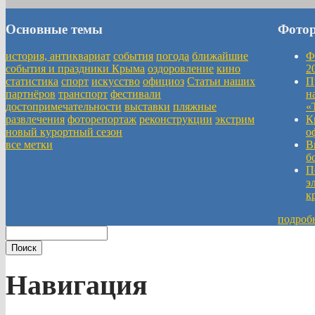
Основные темы
Фото
история, антиквариат
события
погода
ближайшие
Ф
события и праздники Крыма
оздоровление
кино
2
статистика
спорт
искусство
официоз
Статьи наших
П
партнёров
транспорт
фестивали
н
достопримечательности
выставки
пляжные
«
развлечения
фоторепортаж
реконструкции
экстрим
К
новый курортный сезон
о
все метки
В
б
П
э
к
подроб
Навигация