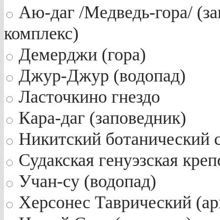
Аю-даг /Медведь-гора/ (за
комплекс)
Демерджи (гора)
Джур-Джур (водопад)
Ласточкино гнездо
Кара-даг (заповедник)
Никитский ботанический 
Судакская генуэзская креп
Учан-су (водопад)
Херсонес Таврический (ар