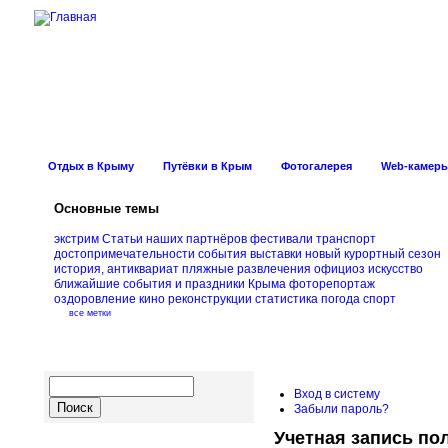
Новости Курорт
Отдых в Крыму
Путёвки в Крым
Фотогалерея
Web-камер
Основные темы
экстрим
Статьи наших партнёров
фестивали
транспорт
достопримечательности
события
выставки
новый курортный сезон
история, антиквариат
пляжные развлечения
официоз
искусство
ближайшие события и праздники Крыма
фоторепортаж
оздоровление
кино
реконструкции
статистика
погода
спорт
все метки
Вход в систему
Забыли пароль?
Учетная запись по
Навигация