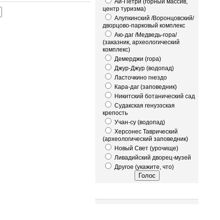
Ай-Петри (горный массив,
центр туризма)
Алупкинский /Воронцовский/
дворцово-парковый комплекс
Аю-даг /Медведь-гора/
(заказник, археологический
комплекс)
Демерджи (гора)
Джур-Джур (водопад)
Ласточкино гнездо
Кара-даг (заповедник)
Никитский ботанический сад
Судакская генуэзская
крепость
Учан-су (водопад)
Херсонес Таврический
(археологический заповедник)
Новый Свет (урочище)
Ливадийский дворец-музей
Другое (укажите, что)
Это интересно!