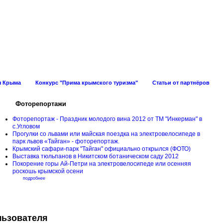
ов Крыма
ы Крыма
Конкурс "Прима крымского туризма"
Статьи от партнёров
Фоторепортажи
Фоторепортаж - Праздник молодого вина 2012 от ТМ "Инкерман" в
с.Угловом
Прогулки cо львами или майская поездка на электровелосипеде в
парк львов «Тайган» - фоторепортаж.
Крымский сафари-парк "Тайган" официально открылся (ФОТО)
Выставка тюльпанов в Никитском ботаническом саду 2012
Покорение горы Ай-Петри на электровелосипеде или осенняя
роскошь крымской осени
подробнее
льзователя