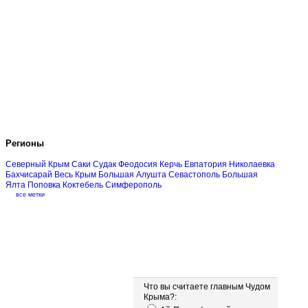
Регионы
Северный Крым
Саки
Судак
Феодосия
Керчь
Евпатория
Николаевка
Бахчисарай
Весь Крым
Большая Алушта
Севастополь
Большая
Ялта
Поповка
Коктебель
Симферополь
все метки
Опрос
Что вы считаете главным Чудом
Крыма?: