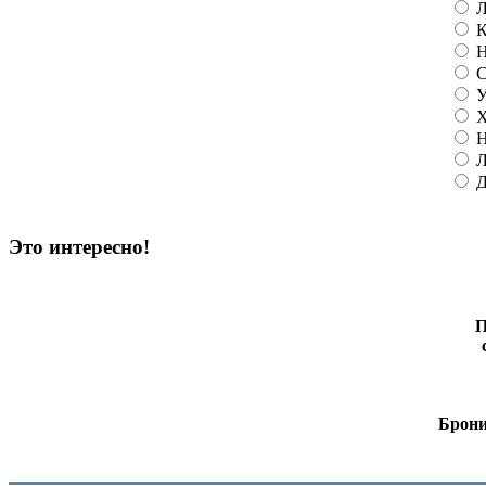
Л
К
Н
С
У
Х
Н
Л
Д
Это интересно!
П
Брони