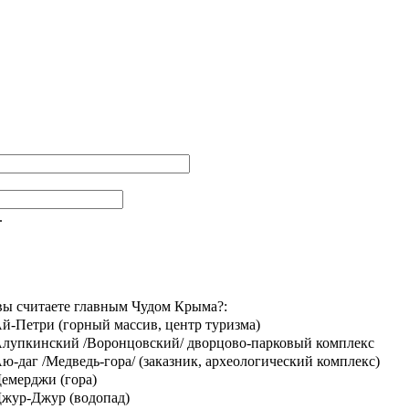
.
вы считаете главным Чудом Крыма?:
й-Петри (горный массив, центр туризма)
лупкинский /Воронцовский/ дворцово-парковый комплекс
ю-даг /Медведь-гора/ (заказник, археологический комплекс)
емерджи (гора)
жур-Джур (водопад)