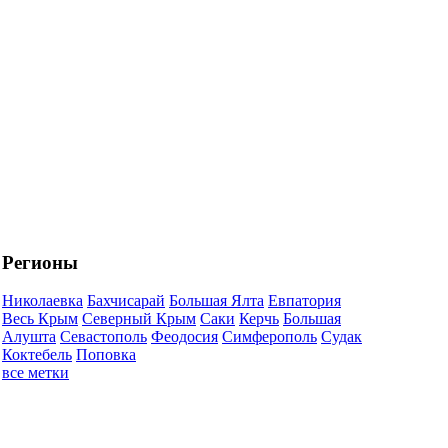
Регионы
Николаевка
Бахчисарай
Большая Ялта
Евпатория
Весь Крым
Северный Крым
Саки
Керчь
Большая
Алушта
Севастополь
Феодосия
Симферополь
Судак
Коктебель
Поповка
все метки