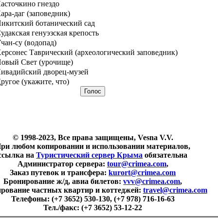
асточкино гнездо
ара-даг (заповедник)
икитский ботанический сад
удакская генуэзская крепость
чан-су (водопад)
ерсонес Таврический (археологический заповедник)
овый Свет (урочище)
ивадийский дворец-музей
ругое (укажите, что)
© 1998-2023, Все права защищены, Vesna V.V.
ри любом копировании и использовании материалов,
ссылка на
Туристический сервер Крыма
обязательна
Администратор сервера:
tour@crimea.com
,
Заказ путевок и трансфера:
kurort@crimea.com
Бронирование ж/д, авиа билетов:
vvv@crimea.com
,
рование частных квартир и коттеджей:
travel@crimea.com
Телефоны:
(+7 3652) 530-130, (+7 978) 716-16-63
Тел./факс:
(+7 3652) 53-12-22