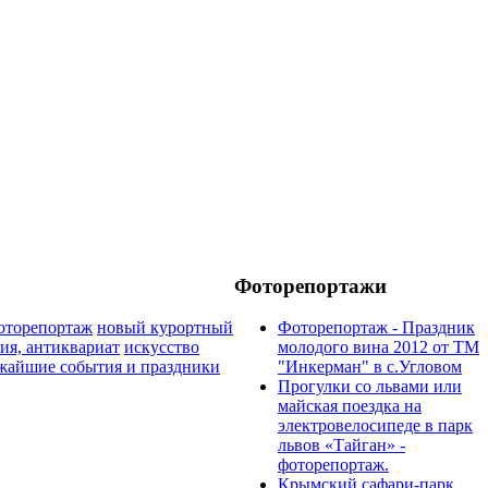
Фоторепортажи
оторепортаж
новый курортный
Фоторепортаж - Праздник
ия, антиквариат
искусство
молодого вина 2012 от ТМ
жайшие события и праздники
"Инкерман" в с.Угловом
Прогулки cо львами или
майская поездка на
электровелосипеде в парк
львов «Тайган» -
фоторепортаж.
Крымский сафари-парк