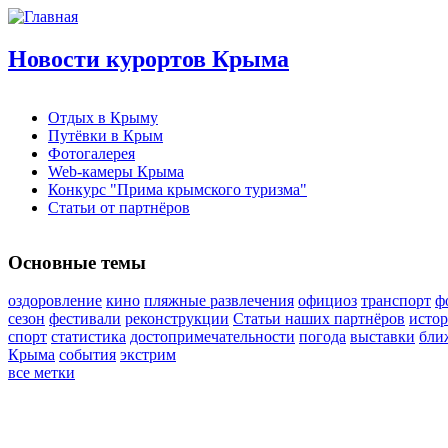
Новости курортов Крыма
Отдых в Крыму
Путёвки в Крым
Фотогалерея
Web-камеры Крыма
Конкурс "Прима крымского туризма"
Статьи от партнёров
Основные темы
оздоровление
кино
пляжные развлечения
официоз
транспорт
ф
сезон
фестивали
реконструкции
Статьи наших партнёров
истор
спорт
статистика
достопримечательности
погода
выставки
бли
Крыма
события
экстрим
все метки