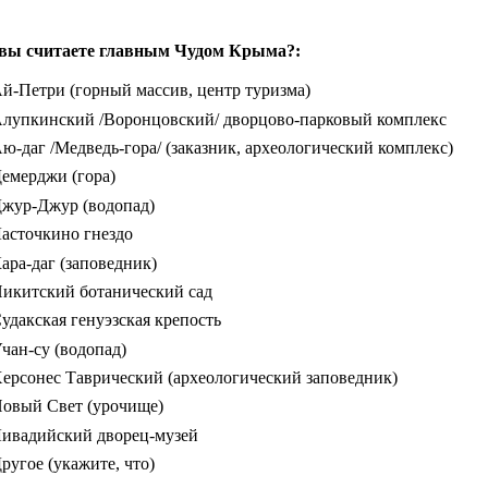
вы считаете главным Чудом Крыма?:
й-Петри (горный массив, центр туризма)
лупкинский /Воронцовский/ дворцово-парковый комплекс
ю-даг /Медведь-гора/ (заказник, археологический комплекс)
емерджи (гора)
жур-Джур (водопад)
асточкино гнездо
ара-даг (заповедник)
икитский ботанический сад
удакская генуэзская крепость
чан-су (водопад)
ерсонес Таврический (археологический заповедник)
овый Свет (урочище)
ивадийский дворец-музей
ругое (укажите, что)