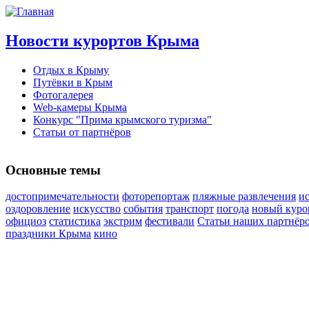
Новости курортов Крыма
Отдых в Крыму
Путёвки в Крым
Фотогалерея
Web-камеры Крыма
Конкурс "Прима крымского туризма"
Статьи от партнёров
Основные темы
достопримечательности
фоторепортаж
пляжные развлечения
ис
оздоровление
искусство
события
транспорт
погода
новый куро
официоз
статистика
экстрим
фестивали
Статьи наших партнёр
праздники Крыма
кино