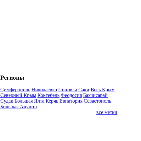
Регионы
Симферополь
Николаевка
Поповка
Саки
Весь Крым
Северный Крым
Коктебель
Феодосия
Бахчисарай
Судак
Большая Ялта
Керчь
Евпатория
Севастополь
Большая Алушта
все метки