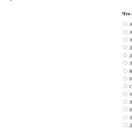
Что 
А
А
А
Д
Д
Л
К
Н
С
У
Х
Н
Л
Д