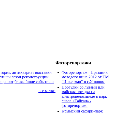
Фоторепортажи
тория, антиквариат
выставки
Фоторепортаж - Праздник
ртный сезон
реконструкции
молодого вина 2012 от ТМ
ов
спорт
ближайшие события и
"Инкерман" в с.Угловом
Прогулки cо львами или
все метки
майская поездка на
электровелосипеде в парк
львов «Тайган» -
фоторепортаж.
Крымский сафари-парк