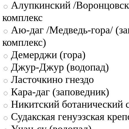
Алупкинский /Воронцовск
комплекс
Аю-даг /Медведь-гора/ (за
комплекс)
Демерджи (гора)
Джур-Джур (водопад)
Ласточкино гнездо
Кара-даг (заповедник)
Никитский ботанический 
Судакская генуэзская креп
Учан-су (водопад)