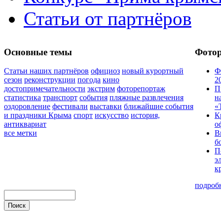
Статьи от партнёров
Основные темы
Фото
Статьи наших партнёров
официоз
новый курортный
Ф
сезон
реконструкции
погода
кино
2
достопримечательности
экстрим
фоторепортаж
П
статистика
транспорт
события
пляжные развлечения
н
оздоровление
фестивали
выставки
ближайшие события
«
и праздники Крыма
спорт
искусство
история,
К
антиквариат
о
все метки
В
б
П
э
к
подроб