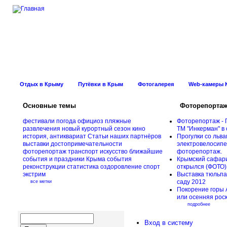
Новости Курорт
Отдых в Крыму
Путёвки в Крым
Фотогалерея
Web-камеры 
Основные темы
Фоторепорта
фестивали
погода
официоз
пляжные
Фоторепортаж - 
развлечения
новый курортный сезон
кино
ТМ "Инкерман" в 
история, антиквариат
Статьи наших партнёров
Прогулки cо льва
выставки
достопримечательности
электровелосипед
фоторепортаж
транспорт
искусство
ближайшие
фоторепортаж.
события и праздники Крыма
события
Крымский сафари
реконструкции
статистика
оздоровление
спорт
открылся (ФОТО)
экстрим
Выставка тюльпа
саду 2012
все метки
Покорение горы 
или осенняя рос
подробнее
Вход в систему