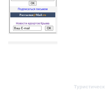
Подписаться письмом
Рассылки
@
Mail
.ru
Новости курортов Крыма
Рекомендуем посетить
© 1998-2023, Все п
При любом копировании
ссылка на
Туристичес
Администратор 
Заказ путевок и т