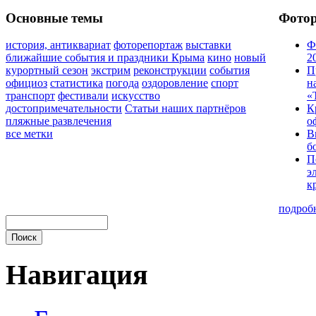
Основные темы
Фото
история, антиквариат
фоторепортаж
выставки
Ф
ближайшие события и праздники Крыма
кино
новый
2
курортный сезон
экстрим
реконструкции
события
П
официоз
статистика
погода
оздоровление
спорт
н
транспорт
фестивали
искусство
«
достопримечательности
Статьи наших партнёров
К
пляжные развлечения
о
все метки
В
б
П
э
к
подроб
Навигация