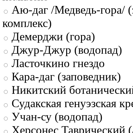
Аю-даг /Медведь-гора/ (
комплекс)
Демерджи (гора)
Джур-Джур (водопад)
Ласточкино гнездо
Кара-даг (заповедник)
Никитский ботанически
Судакская генуэзская кр
Учан-су (водопад)
Херсонес Таврический (