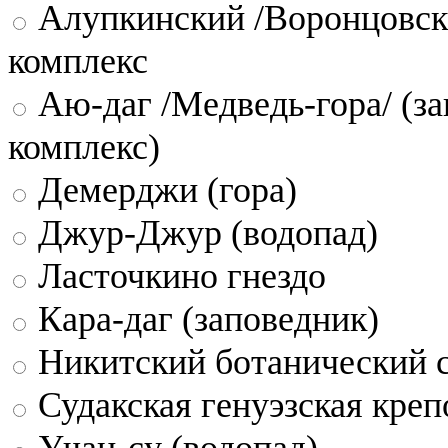
Алупкинский /Воронцовск
комплекс
Аю-даг /Медведь-гора/ (за
комплекс)
Демерджи (гора)
Джур-Джур (водопад)
Ласточкино гнездо
Кара-даг (заповедник)
Никитский ботанический 
Судакская генуэзская креп
Учан-су (водопад)