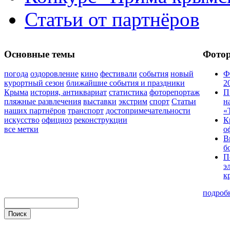
Статьи от партнёров
Основные темы
Фото
погода
оздоровление
кино
фестивали
события
новый
Ф
курортный сезон
ближайшие события и праздники
2
Крыма
история, антиквариат
статистика
фоторепортаж
П
пляжные развлечения
выставки
экстрим
спорт
Статьи
н
наших партнёров
транспорт
достопримечательности
«
искусство
официоз
реконструкции
К
все метки
о
В
б
П
э
к
подроб