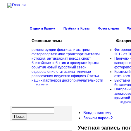
Новости Курорт
Отдых в Крыму
Путёвки в Крым
Фотогалерея
W
Основные темы
Фоторе
реконструкции
фестивали
экстрим
Фоторепо
фоторепортаж
кино
транспорт
выставки
2012 от Т
история, антиквариат
погода
спорт
Прогулки 
ближайшие события и праздники Крыма
электрове
события
новый курортный сезон
фоторепо
оздоровление
статистика
пляжные
Крымский
развлечения
искусство
официоз
Статьи
открылся
наших партнёров
достопримечательности
Выставка 
ботаничес
все метки
Покорени
электров
крымской
подробн
Вход в систему
Забыли пароль?
Учетная запись по
Навигация