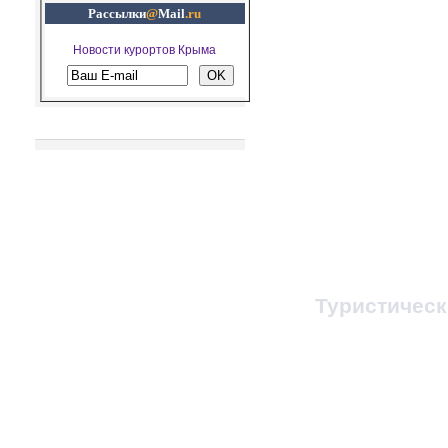
Рассылки
@
Mail
.ru
Новости курортов Крыма
Рекомендуем посетить
© 1998-2023, Все п
При любом копировании
ссылка на
Туристичес
Администратор 
Заказ путевок и т
Бронирование ж/д, 