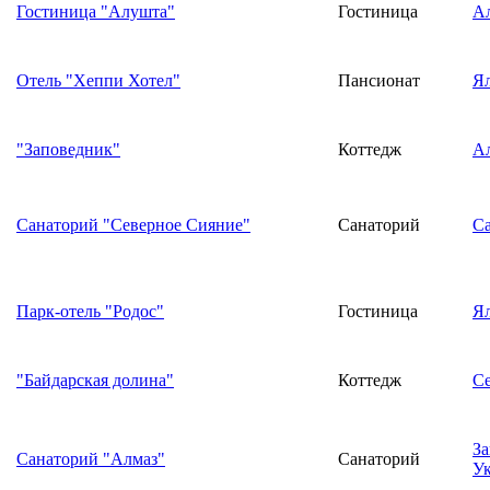
Гостиница "Алушта"
Гостиница
А
Отель "Хеппи Хотел"
Пансионат
Я
"Заповедник"
Коттедж
А
Санаторий "Северное Сияние"
Санаторий
С
Парк-отель "Родос"
Гостиница
Я
"Байдарская долина"
Коттедж
Се
За
Санаторий "Алмаз"
Санаторий
У