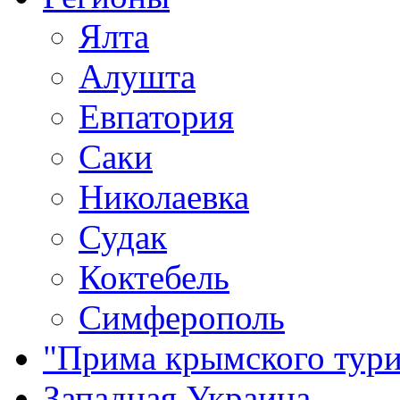
Ялта
Алушта
Евпатория
Саки
Николаевка
Судак
Коктебель
Симферополь
"Прима крымского тури
Западная Украина