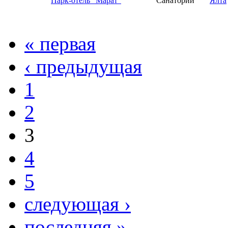
Парк-отель "Марат"
Санаторий
Ялта
« первая
‹ предыдущая
1
2
3
4
5
следующая ›
последняя »