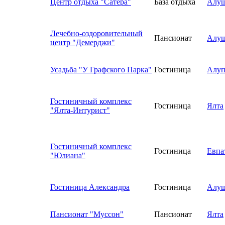
Центр отдыха "Сатера"
База отдыха
Алуш
Лечебно-оздоровительный
Пансионат
Алуш
центр "Демерджи"
Усадьба "У Графского Парка"
Гостиница
Алуп
Гостиничный комплекс
Гостиница
Ялта
"Ялта-Интурист"
Гостиничный комплекс
Гостиница
Евпа
"Юлиана"
Гостиница Александра
Гостиница
Алуш
Пансионат "Муссон"
Пансионат
Ялта