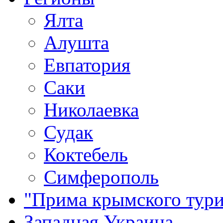
Ялта
Алушта
Евпатория
Саки
Николаевка
Судак
Коктебель
Симферополь
"Прима крымского тури
Западная Украина