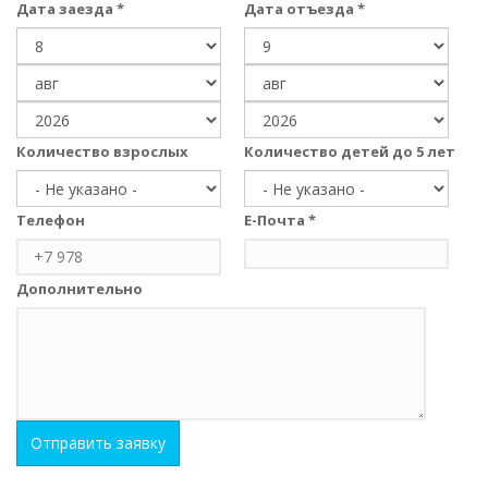
Дата заезда
*
Дата отъезда
*
День
День
Месяц
Месяц
Год
Год
Количество взрослых
Количество детей до 5 лет
Телефон
Е-Почта
*
Дополнительно
Отправить заявку