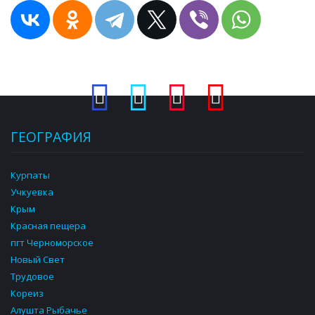
ГЕОГРАФИЯ
Курпаты
Учкуевка
Крым
Красная пещера
пгт Черноморское
Новый Свет
Трудовое
Кореиз
Алушта Рыбачье