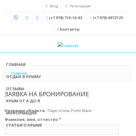
Перейти
Вход
Регистрация
к
(+7 978) 716-16-63
(+7 978) 6972125
основному
содержанию
Контакты
ГЛАВНАЯ
Главная
ОТДЫХ В КРЫМУ
ОТЗЫВЫ
ЗАЯВКА НА БРОНИРОВАНИЕ
КРЫМ ОТ А ДО Я
Название объекта:
Парк-отель Porto Mare
ИНФОРМАЦИЯ
Фамилия, имя, отчество
*
СТАТЬИ О КРЫМЕ