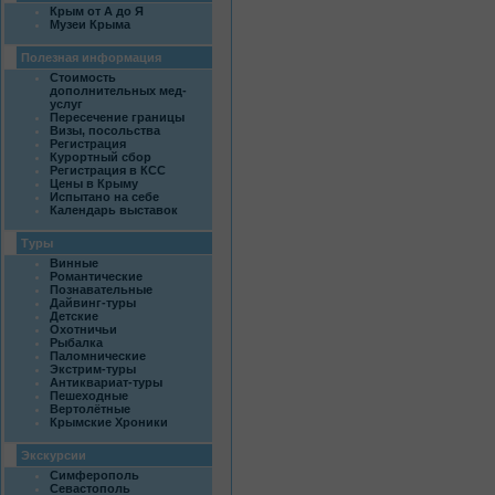
Крым от А до Я
Музеи Крыма
Полезная информация
Стоимость
дополнительных мед-
услуг
Пересечение границы
Визы, посольства
Регистрация
Курортный сбор
Регистрация в КСС
Цены в Крыму
Испытано на себе
Календарь выставок
Туры
Винные
Романтические
Познавательные
Дайвинг-туры
Детские
Охотничьи
Рыбалка
Паломнические
Экстрим-туры
Антиквариат-туры
Пешеходные
Вертолётные
Крымские Хроники
Экскурсии
Симферополь
Севастополь