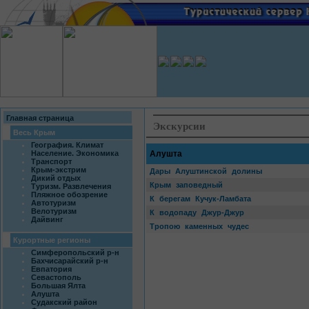
Главная страница
Экскурсии
Весь Крым
География. Климат
Население. Экономика
Алушта
Транспорт
Крым-экстрим
Дары Алуштинской долины
Дикий отдых
Крым заповедный
Туризм. Развлечения
Пляжное обозрение
К берегам Кучук-Ламбата
Автотуризм
Велотуризм
К водопаду Джур-Джур
Дайвинг
Тропою каменных чудес
Курортные регионы
Симферопольский р-н
Бахчисарайский р-н
Евпатория
Севастополь
Большая Ялта
Алушта
Судакский район