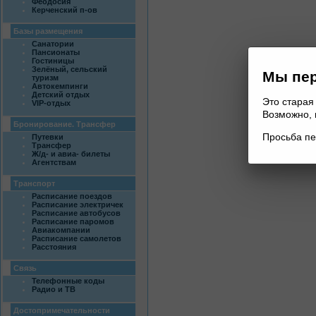
Феодосия
Керченский п-ов
Базы размещения
Санатории
Пансионаты
Гостиницы
Зелёный, сельский
Мы пер
туризм
Автокемпинги
Детский отдых
Это старая
VIP-отдых
Возможно, 
Бронирование. Трансфер
Просьба пе
Путевки
Трансфер
Ж/д- и авиа- билеты
Агентствам
Транспорт
Расписание поездов
Расписание электричек
Расписание автобусов
Расписание паромов
Авиакомпании
Расписание самолетов
Расстояния
Связь
Телефонные коды
Радио и ТВ
Достопримечательности