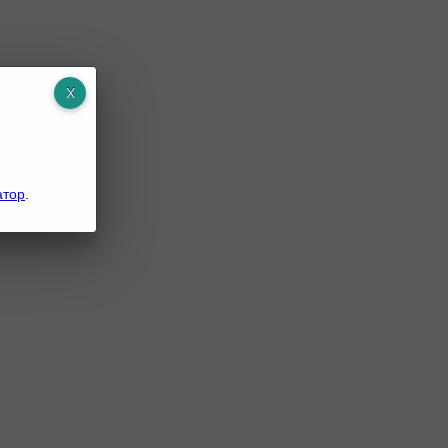
атор
.