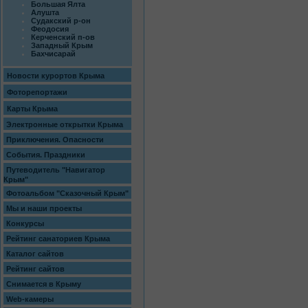
Большая Ялта
Алушта
Судакский р-он
Феодосия
Керченский п-ов
Западный Крым
Бахчисарай
Новости курортов Крыма
Фоторепортажи
Карты Крыма
Электронные открытки Крыма
Приключения. Опасности
События. Праздники
Путеводитель "Навигатор
Крым"
Фотоальбом "Сказочный Крым"
Мы и наши проекты
Конкурсы
Рейтинг санаториев Крыма
Каталог сайтов
Рейтинг сайтов
Снимается в Крыму
Web-камеры