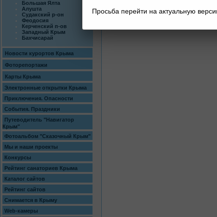
Большая Ялта
Алушта
Просьба перейти на актуальную верс
Судакский р-он
Феодосия
Керченский п-ов
Западный Крым
Бахчисарай
Новости курортов Крыма
Фоторепортажи
Карты Крыма
Электронные открытки Крыма
Приключения. Опасности
События. Праздники
Путеводитель "Навигатор
Крым"
Фотоальбом "Сказочный Крым"
Мы и наши проекты
Конкурсы
Рейтинг санаториев Крыма
Каталог сайтов
Рейтинг сайтов
Снимается в Крыму
Web-камеры