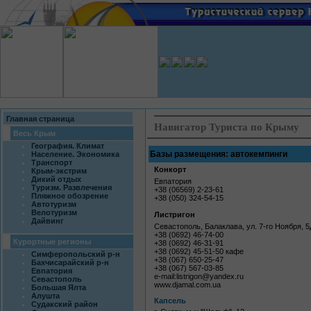
Главная страница
Навигатор Туриста по Крыму
Весь Крым
География. Климат
Базы размещения: автокемпинги
Население. Экономика
Транспорт
Конкорт
Крым-экстрим
Дикий отдых
Евпатория
Туризм. Развлечения
+38 (06569) 2-23-61
Пляжное обозрение
+38 (050) 324-54-15
Автотуризм
Велотуризм
Листригон
Дайвинг
Севастополь, Балаклава, ул. 7-го Ноября, 5
+38 (0692) 46-74-00
Курортные регионы
+38 (0692) 46-31-91
+38 (0692) 45-51-50 кафе
Симферопольский р-н
+38 (067) 650-25-47
Бахчисарайский р-н
+38 (067) 567-03-85
Евпатория
e-mail:listrigon@yandex.ru
Севастополь
www.djamal.com.ua
Большая Ялта
Алушта
Капсель
Судакский район