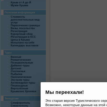
Крым от А до Я
Музеи Крыма
Полезная информация
Стоимость
дополнительных мед-
услуг
Пересечение границы
Визы, посольства
Регистрация
Курортный сбор
Регистрация в КСС
Цены в Крыму
Испытано на себе
Календарь выставок
Туры
Винные
Романтические
Познавательные
Дайвинг-туры
Детские
Охотничьи
Рыбалка
Паломнические
Экстрим-туры
Антиквариат-туры
Пешеходные
Вертолётные
Мы переехали!
Крымские Хроники
Экскурсии
Это старая версия Туристического се
Симферополь
Возможно, некоторые данные на этой 
Севастополь