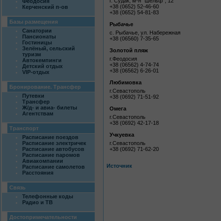
г. Судак, м-н "Шельф", 12
Феодосия
+38 (0652) 52-46-60
Керченский п-ов
+38 (0652) 54-81-83
Базы размещения
Рыбачье
Санатории
с. Рыбачье, ул. Набережная
Пансионаты
+38 (06560) 7-35-65
Гостиницы
Зелёный, сельский
Золотой пляж
туризм
г.Феодосия
Автокемпинги
+38 (06562) 4-74-74
Детский отдых
+38 (06562) 6-26-01
VIP-отдых
Любимовка
Бронирование. Трансфер
г.Севастополь
Путевки
+38 (0692) 71-51-92
Трансфер
Ж/д- и авиа- билеты
Омега
Агентствам
г.Севастополь
+38 (0692) 42-17-18
Транспорт
Учкуевка
Расписание поездов
Расписание электричек
г.Севастополь
Расписание автобусов
+38 (0692) 71-62-20
Расписание паромов
Авиакомпании
Источник
Расписание самолетов
Расстояния
Связь
Телефонные коды
Радио и ТВ
Достопримечательности