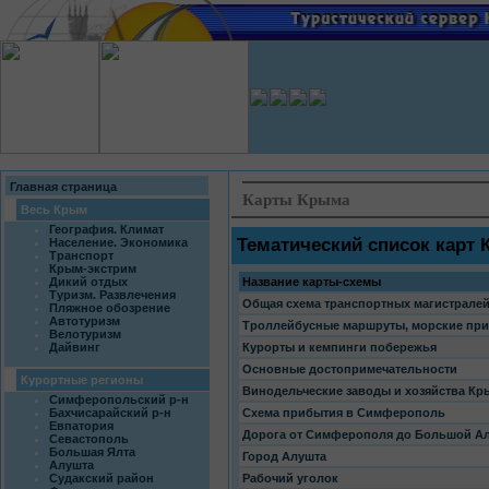
Главная страница
Карты Крыма
Весь Крым
География. Климат
Тематический список карт
Население. Экономика
Транспорт
Крым-экстрим
Дикий отдых
Название карты-схемы
Туризм. Развлечения
Общая схема транспортных магистрале
Пляжное обозрение
Автотуризм
Троллейбусные маршруты, морские прич
Велотуризм
Дайвинг
Курорты и кемпинги побережья
Основные достопримечательности
Курортные регионы
Винодельческие заводы и хозяйства Кр
Симферопольский р-н
Бахчисарайский р-н
Схема прибытия в Симферополь
Евпатория
Дорога от Симферополя до Большой А
Севастополь
Большая Ялта
Город Алушта
Алушта
Судакский район
Рабочий уголок