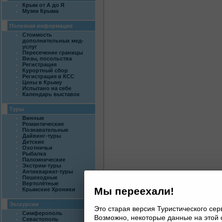
Крым от А до Я
Музеи Крыма
Полезная информация
Стоимость
дополнительных мед-
услуг
Пересечение границы
Визы, посольства
Регистрация
Курортный сбор
Регистрация в КСС
Цены в Крыму
Испытано на себе
Календарь выставок
Туры
Винные
Романтические
Познавательные
Дайвинг-туры
Детские
Охотничьи
Рыбалка
Паломнические
Экстрим-туры
Антиквариат-туры
Пешеходные
Вертолётные
Мы переехали!
Крымские Хроники
Экскурсии
Это старая версия Туристического се
Симферополь
Возможно, некоторые данные на этой 
Севастополь