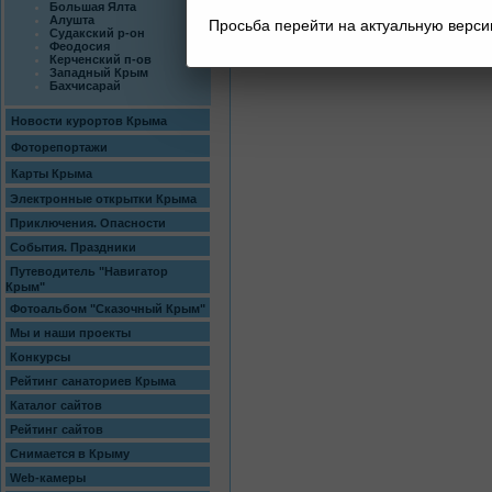
Большая Ялта
Алушта
Просьба перейти на актуальную верс
Судакский р-он
Феодосия
Керченский п-ов
Западный Крым
Бахчисарай
Новости курортов Крыма
Фоторепортажи
Карты Крыма
Электронные открытки Крыма
Приключения. Опасности
События. Праздники
Путеводитель "Навигатор
Крым"
Фотоальбом "Сказочный Крым"
Мы и наши проекты
Конкурсы
Рейтинг санаториев Крыма
Каталог сайтов
Рейтинг сайтов
Снимается в Крыму
Web-камеры