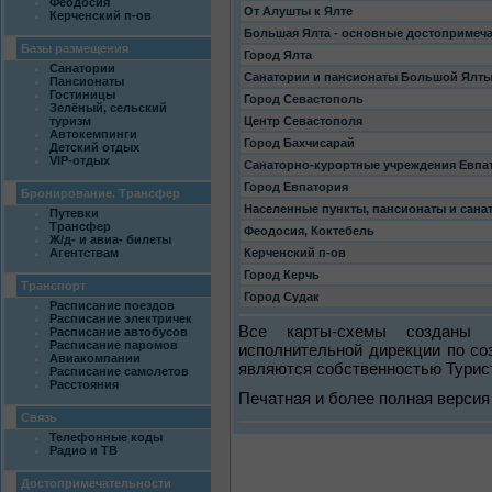
Феодосия
От Алушты к Ялте
Керченский п-ов
Большая Ялта - основные достопримеч
Базы размещения
Город Ялта
Санатории
Санатории и пансионаты Большой Ялт
Пансионаты
Гостиницы
Город Севастополь
Зелёный, сельский
туризм
Центр Севастополя
Автокемпинги
Город Бахчисарай
Детский отдых
VIP-отдых
Санаторно-курортные учреждения Евпа
Город Евпатория
Бронирование. Трансфер
Населенные пункты, пансионаты и сана
Путевки
Трансфер
Феодосия, Коктебель
Ж/д- и авиа- билеты
Агентствам
Керченский п-ов
Город Керчь
Транспорт
Город Судак
Расписание поездов
Расписание электричек
Все карты-схемы созданы 
Расписание автобусов
Расписание паромов
исполнительной дирекции по с
Авиакомпании
являются собственностью Турис
Расписание самолетов
Расстояния
Печатная и более полная версия 
Связь
Телефонные коды
Радио и ТВ
Достопримечательности