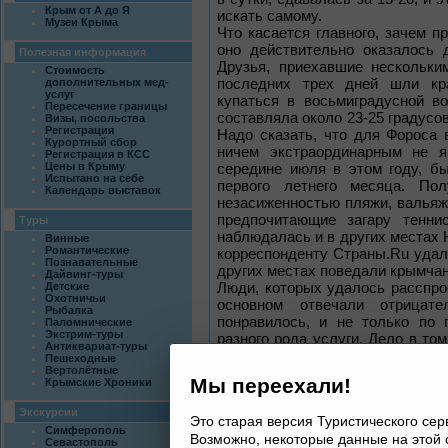
Крым от А до Я
искать самому.
Музеи Крыма
Что касается главного, зачем пр
оно действительно оказалось 
Полезная информация
Друзья, приехавшие нескольки
Стоимость
последних трех дней шли кр
дополнительных мед-
услуг
купаться в восьмиградусной в
Пересечение границы
составляла около 23-25 градусов
Визы, посольства
Регистрация
Надо сказать, что для Фороса 
Курортный сбор
ничем экстраординарным не я
Регистрация в КСС
Цены в Крыму
середине июля в этом году, б
Испытано на себе
первого летнего месяца. По
Календарь выставок
незасиженностью пляжи, валья
предпочитающие загару тенни
Туры
наблюдалась и в других местах
Винные
Романтические
корреспонденту Страны.Ru удало
Познавательные
других местах поведали крымчан
Дайвинг-туры
Люди, которых удалось расспрос
Детские
Охотничьи
основном отвечали отрицате
Рыбалка
понравилось, и не только по 
Паломнические
Экстрим-туры
разного рода услуги. Дело в то
Антиквариат-туры
сезона, в основном заняты пл
Пешеходные
Вертолётные
достопримечательности полуо
Мы переехали!
Крымские Хроники
сорокаградусную жару дов
Воронцовскому парку, не говор
Экскурсии
Это старая версия Туристического се
паче о подъеме в черных раска
Симферополь
Возможно, некоторые данные на этой 
дну Большого Каньона.
Севастополь