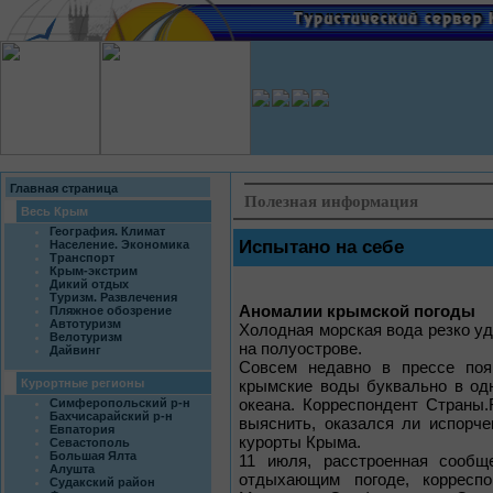
Главная страница
Полезная информация
Весь Крым
География. Климат
Испытано на себе
Население. Экономика
Транспорт
Крым-экстрим
Дикий отдых
Туризм. Развлечения
Аномалии крымской погоды
Пляжное обозрение
Автотуризм
Холодная морская вода резко у
Велотуризм
на полуострове.
Дайвинг
Совсем недавно в прессе появ
Курортные регионы
крымские воды буквально в од
океана. Корреспондент Страны
Симферопольский р-н
Бахчисарайский р-н
выяснить, оказался ли испорч
Евпатория
курорты Крыма.
Севастополь
Большая Ялта
11 июля, расстроенная сообщ
Алушта
отдыхающим погоде, корресп
Судакский район