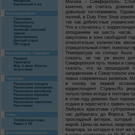
Феодосия
Москва - Симферополь. Стол
Керченский п-ов
конечно, не считать длинно
довольно гостеприимна. Однак
Базы размещения
полной, в Duty Free Shop аэроп
Санатории
так как доблестные украинские
Пансионаты
Гостиницы
Что и случилось с корреспонде
Зелёный, сельский
опозданием на шесть часов, 
туризм
закуплены в зоне свободной тор
Автокемпинги
Детский отдых
относительно количества вво
VIP-отдых
отрицательный ответ, пожелал п
Температура на солнце была 
Бронирование. Трансфер
сказать, не так уж много д
Путевки
Трансфер
Симферополя путь лежал в саму
Ж/д- и авиа- билеты
сказать, что за прошедший 
Агентствам
направлению к Севастополю изме
новых современных развязок. Мыс
Транспорт
в голову на первой останов
Расписание поездов
Расписание электричек
корреспондент Страны.Ru ре
Расписание автобусов
полуострова всегда в полтора-т
Расписание паромов
в этом году демпинг был пораз
Авиакомпании
Расписание самолетов
отдано в пересчете с гривен чут
Расстояния
Любуясь красотами субтропиче
час добралась до Фороса. Там
Связь
прохладный ветерок, который 
Телефонные коды
Радио и ТВ
жарой. Цены на жилье, квартиры
Квартира, за которую в этот же 
Достопримечательности
в сутки, сдавалась за 15-20, и 