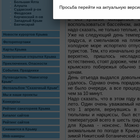
Большая Ялта
Не имея возможности проводит
Алушта
Просьба перейти на актуальную верс
сменили пляжный отдых на ку
Судакский р-он
остались довольны. У тех же, д
Феодосия
Керченский п-ов
а без купания обходиться о
Западный Крым
воспользоваться бассейном, акв
Бахчисарай
надо сказать, не только теплые, 
Уже на следующий день темпер
Новости курортов Крыма
градуса, и смельчаков на пля
Фоторепортажи
холодное море испортило отпу
Карты Крыма
туристов. Тем, кто изначально
вероятно, пришлось несладк
Электронные открытки Крыма
естественно, стоят дороже, чем
Приключения. Опасности
крымского побережья обычно 
События. Праздники
ценам.
День отъезда выдался довольн
Путеводитель "Навигатор
Крым"
удалось. Однако очень порадова
не было очереди, а все проце
Фотоальбом "Сказочный Крым"
чем за 10 минут.
Мы и наши проекты
Надо сказать, что в этом году
Конкурсы
лето. Один очень уважаемый на
Рейтинг санаториев Крыма
что 1 апреля, вернувшись в
тюльпаны и нарциссы, был вст
Каталог сайтов
температурой всего в шесть гра
Рейтинг сайтов
для Крыма - нонсенс. Можно
Снимается в Крыму
аномальным по погоде в Крыму
зимой Никитский ботанический са
Web-камеры