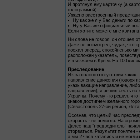
И протянул ему карточку (а карто
голограммой).
Ужасно расстроенный представит
Ну как же я у Вас деньги по к
Ну у Вас же официальный пост
Если хотите можете мне квитанци
Ни слова не говоря, он отошел о
Даже не посмотрел, чудак, что с
поехал вперед, спокойненько мин
расположен указатель, повеств
и въезжаем в Крым. На 100 кило
Преследование
Из-за полного отсутствия каких
направление движения (говоря пр
указывающие направление, либо 
направлении), я решил сесть на 
Украины. Почему -то решил, что
знаков достигнем желанного гор
(Севастополь 27-ой регион, Ялта 
Осознав, что целый час преслед
скорость - не помогло. На огро
Далее наш "предводитель" начал 
оторваться. Результат понятен -
а мы 2 часа катались и не могли