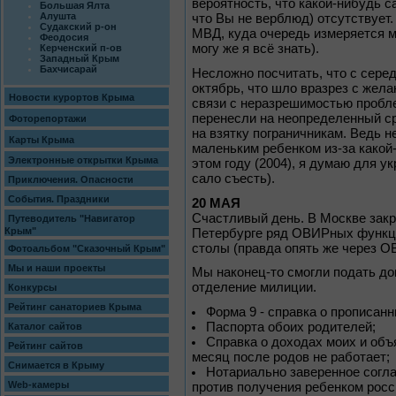
вероятность, что какой-нибудь с
Большая Ялта
Алушта
что Вы не верблюд) отсутствует
Судакский р-он
МВД, куда очередь измеряется м
Феодосия
могу же я всё знать).
Керченский п-ов
Западный Крым
Бахчисарай
Несложно посчитать, что с сере
октябрь, что шло вразрез с жела
Новости курортов Крыма
связи с неразрешимостью пробл
перенесли на неопределенный ср
Фоторепортажи
на взятку пограничникам. Ведь н
Карты Крыма
маленьким ребенком из-за какой-
Электронные открытки Крыма
этом году (2004), я думаю для ук
сало съесть).
Приключения. Опасности
События. Праздники
20 МАЯ
Счастливый день. В Москве закр
Путеводитель "Навигатор
Крым"
Петербурге ряд ОВИРных функц
столы (правда опять же через О
Фотоальбом "Сказочный Крым"
Мы и наши проекты
Мы наконец-то смогли подать до
отделение милиции.
Конкурсы
Рейтинг санаториев Крыма
Форма 9 - справка о прописанн
Паспорта обоих родителей;
Каталог сайтов
Справка о доходах моих и объ
Рейтинг сайтов
месяц после родов не работает;
Снимается в Крыму
Нотариально заверенное соглас
Web-камеры
против получения ребенком росс