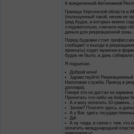
К вожделенной Автономной Респ
Граница Херсонской области и АР
(полноценный такой, ничем не п
(ряд будок, в которых можно сид
следовательно, сначала надо о
деньги для рекреационной зоны..
Перед будками стоит профессио
сообщает о въезде в рекреацион
проехать) ходят мужички в форме
будок не было, а дань собирали 
Я подъехал.
Доброй ночи!
Здравствуйте! Рекреационный
Налоговая служба. Проезд в рек
доллара).
Говоря это он достал из кармана
Прочитать что-либо на бейдже 
А я могу оплатить 10 гривень ,
Зачем? Платите здесь, а дальш
А у Вас здесь государственн
Да!
А ну тогда, в связи с тем, что
оплатить международной пластик
пригодилась).