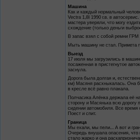
Машина
Как и каждый нормальный челове
Vectra 1,8I 1990 г.в. в автосерв
мастера уверяли, что могу ездит
схождение (только деньги выброси
В запас взял с собой ремни ГРМ 
Мыть машину не стал. Примета п
Выезд
17 июля мы загрузились в машин
посаженная в пристегнутое авто
заснула.
Дорога была долгая и, естествен
км) Масяня расхныкалась. Она б
в кресле всё равно плакала.
Полчасика Алёнка держала её на
сторону и Масянька всю дорогу 
сидении автомобиля. Все время с
Поест и спит.
Граница
Мы ехали, мы пели... А вот и гр
Очередь внушала опасения, что 
стало жарко и она раскапризнича