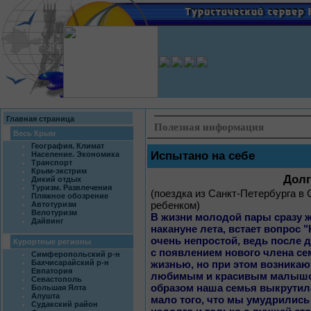
Главная страница
Полезная информация
Весь Крым
География. Климат
Испытано на себе
Население. Экономика
Транспорт
Крым-экстрим
Долг
Дикий отдых
Туризм. Развлечения
(поездка из Санкт-Петербурга в
Пляжное обозрение
Автотуризм
ребенком)
Велотуризм
В жизни молодой пары сразу 
Дайвинг
накануне лета, встает вопрос 
очень непростой, ведь после 
Курортные регионы
с появлением нового члена се
Симферопольский р-н
Бахчисарайский р-н
жизнью, но при этом возникаю
Евпатория
любимым и красивым малышом.
Севастополь
образом наша семья выкрутил
Большая Ялта
Алушта
мало того, что мы умудрились
Судакский район