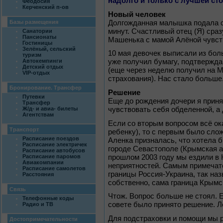
надолго и только с лучшей ст
Феодосия
Керченский п-ов
Новый человек
Долгожданная малышка подала св
Базы размещения
минут. Счастливый отец (Я) сра
Санатории
Пансионаты
Машенька с мамой Алёной чувст
Гостиницы
Зелёный, сельский
10 мая девочек выписали из бол
туризм
Автокемпинги
уже получил бумагу, подтвержд
Детский отдых
(еще через неделю получил на 
VIP-отдых
страхования). Нас стало больше
Бронирование. Трансфер
Решение
Путевки
Еще до рождения дочери я приня
Трансфер
чувствовать себя обделенной, а 
Ж/д- и авиа- билеты
Агентствам
Если со вторым вопросом всё ок
Транспорт
ребенку), то с первым было сло
Расписание поездов
Аленка призналась, что хотела 
Расписание электричек
городе Севастополе (Крымская а
Расписание автобусов
прошлом 2003 году мы ездили в 
Расписание паромов
Авиакомпании
неприятностей. Самым примечат
Расписание самолетов
границы Россия-Украина, так на
Расстояния
собственно, сама граница Крымс
Связь
Чтож. Вопрос больше не стоял. 
Телефонные коды
совете было принято решение. Л
Радио и ТВ
Для подстраховки и помощи мы 
Достопримечательности