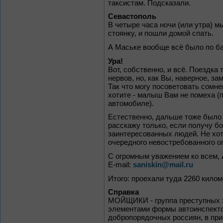
таксистам. Подсказали.
Севастополь
В четыре часа ночи (или утра) 
стоянку, и пошли домой спать.
А Маське вообще всё было по ба
Ура!
Вот, собственно, и всё. Поездка
нервов, но, как Вы, наверное, за
Так что могу посоветовать сомн
хотите - малыш Вам не помеха (п
автомобиле).
Естественно, дальше тоже было 
расскажу только, если получу б
заинтересованных людей. Не хот
очередного невостребованного о
С огромным уважением ко всем,
E-mail:
saniskin@mail.ru
Итого: проехали туда 2260 килом
Справка
МОЙЩИКИ - группа преступных э
элементами формы автоинспекто
добропорядочных россиян, в пр