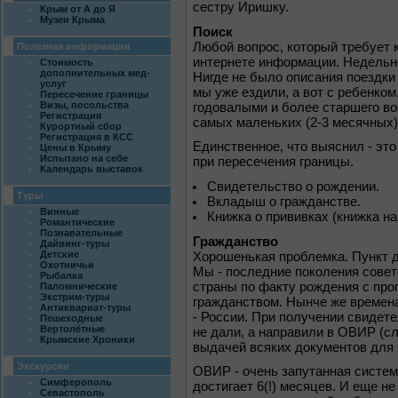
сестру Иришку.
Крым от А до Я
Музеи Крыма
Поиск
Любой вопрос, который требует к
Полезная информация
интернете информации. Недельно
Стоимость
дополнительных мед-
Нигде не было описания поездки
услуг
мы уже ездили, а вот с ребенком
Пересечение границы
Визы, посольства
годовалыми и более старшего во
Регистрация
самых маленьких (2-3 месячных)
Курортный сбор
Регистрация в КСС
Единственное, что выяснил - эт
Цены в Крыму
Испытано на себе
при пересечения границы.
Календарь выставок
Свидетельство о рождении.
Туры
Вкладыш о гражданстве.
Винные
Книжка о прививках (книжка на
Романтические
Познавательные
Гражданство
Дайвинг-туры
Детские
Хорошенькая проблемка. Пункт д
Охотничьи
Мы - последние поколения совет
Рыбалка
страны по факту рождения с про
Паломнические
Экстрим-туры
гражданством. Нынче же времена
Антиквариат-туры
- России. При получении свидет
Пешеходные
Вертолётные
не дали, а направили в ОВИР (
Крымские Хроники
выдачей всяких документов для 
Экскурсии
ОВИР - очень запутанная систем
Симферополь
достигает 6(!) месяцев. И еще не
Севастополь