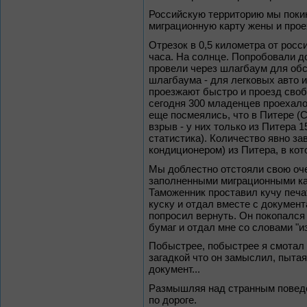
Российскую территорию мы покин
миграционную карту жены и прое
Отрезок в 0,5 километра от росс
часа. На солнце. Попробовали д
провели через шлагбаум для обс
шлагбаума - для легковых авто 
проезжают быстро и проезд свобо
сегодня 300 младенцев проехало 
еще посмеялись, что в Питере (
взрыв - у них только из Питера 
статистика). Количество явно за
кондиционером) из Питера, в ко
Мы доблестно отстояли свою оче
заполненными миграционными ка
Таможенник проставил кучу печат
куску и отдал вместе с докумен
попросил вернуть. Он покопался 
бумаг и отдал мне со словами "и
Побыстрее, побыстрее я смотал 
загадкой что он замыслил, пыта
документ...
Размышляя над странным поведе
по дороге.