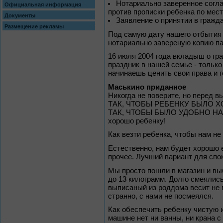
Нотариально заверенное соглас
Официальная информация
против прописки ребенка по мест
Документы
Заявление о принятии в гражд
Размещение рекламы
Под самую дату нашего отбытия 
нотариально завереную копию па
16 июля 2004 года вкладыш о гр
праздник в нашей семье - толь
начинаешь ценить свои права и 
Маськино приданное
Никогда не поверите, но перед 
ТАК, ЧТОБЫ РЕБЕНКУ БЫЛО ХО
ТАК, ЧТОБЫ БЫЛО УДОБНО НАМ"
хорошо ребенку!
Как везти ребенка, чтобы нам не
Естественно, нам будет хорошо е
прочее. Лучший вариант для спок
Мы просто пошли в магазин и вы
до 13 килограмм. Долго смеялись
выписаный из роддома весит не 
странно, с нами не посмеялся.
Как обеспечить ребенку чистую и
машине нет ни ванны, ни крана с