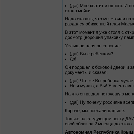
(даi) Мне хватит и одного. И 
около мойки.
Надо сказать, что мы стояли на 
раздался обиженный плач Маськ
В этот момент я уже стоял с от
досмотр (ворошил упаковку памп
Услышав плач он спросил:
(даi) Вы с ребенком?
Да!
Он подошел к боковой двери и за
документы и сказал:
(даi) Что же Вы ребенка муча
Не я мучаю, а Вы! Я всего ли
На что он выдал потрясшую мен
(даi) Ну почему россияне всег
Короче, мы поехали дальше.
Только на следующем посту ДАИ 
свой облик за 2 месяца до этого.
Автономная Республика Крым