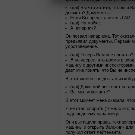
(даi) Вы что хотите, чтобы я 
досмотр? Документы.
Если Вы представитель ГАИ -
(даi) На мойке.
А напарник?
Он позвал напарника. Тот оказал
предьявил документы. Первый мо
удостоверение.
(даi) Теперь Вам все понятно
Я не уверен, что досмотр вхо
машину с другими инспекторами,
дает мне понять, что Вы не инсп
В этот момент он достал из кобу
(даi) Даже мой пистолет не до
Вы мне угрожаете?
В этот момент жена сказала, чт
Я не стал спорить (тяжело это п
подошедшему напарнику.
Они вытащили права, техпаспорт
машины и открыть багажник для 
получил ответ лейтенанта: