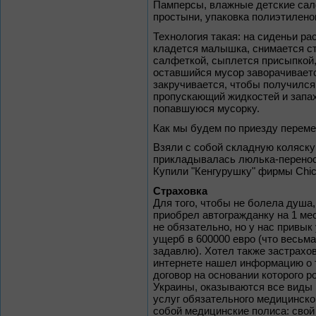
Памперсы, влажные детские сал
простыни, упаковка полиэтилено
Технология такая: на сиденьи р
кладется малышка, снимается ст
салфеткой, сыплется присыпкой,
оставшийся мусор заворачивается
закручивается, чтобы получился
пропускающий жидкостей и запа
попавшуюся мусорку.
Как мы будем по приезду перем
Взяли с собой складную коляску
прикладывалась люлька-переноск
Купили "Кенгурушку" фирмы Chic
Страховка
Для того, чтобы не болела душа,
приобрел автогражданку на 1 ме
не обязательно, но у нас привык
ущерб в 600000 евро (что весьма
задавлю). Хотел также застрахов
интернете нашел информацию о т
договор на основании которого 
Украины, оказываются все виды
услуг обязательного медицинско
собой медицинские полиса: свой