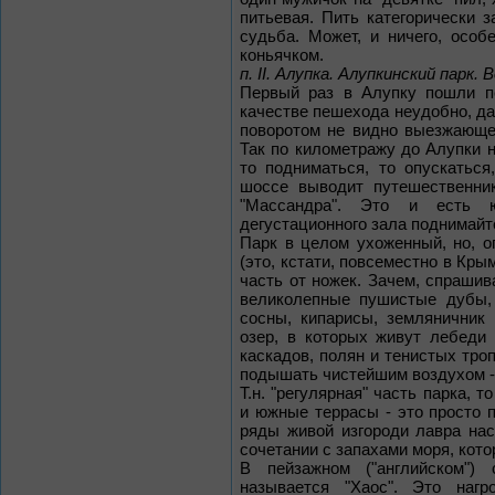
питьевая. Пить категорически 
судьба. Может, и ничего, особ
коньячком.
п. II. Алупка. Алупкинский парк.
Первый раз в Алупку пошли п
качестве пешехода неудобно, да 
поворотом не видно выезжающе
Так по километражу до Алупки н
то подниматься, то опускаться
шоссе выводит путешественник
"Массандра". Это и есть ю
дегустационного зала поднимайте
Парк в целом ухоженный, но, о
(это, кстати, повсеместно в Кры
часть от ножек. Зачем, спрашив
великолепные пушистые дубы, 
сосны, кипарисы, земляничник 
озер, в которых живут лебеди
каскадов, полян и тенистых троп
подышать чистейшим воздухом -
Т.н. "регулярная" часть парка,
и южные террасы - это просто 
ряды живой изгороди лавра на
сочетании с запахами моря, кот
В пейзажном ("английском")
называется "Хаос". Это наг