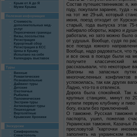
Крым от А до Я
Состав путешественников: я, жен
Музеи Крыма
году, покупали заранее, туда -
на тот же 29-ый, который стан
Полезная информация
июня, поезд отходит от Курског
Стоимость
старый, года выпуска этак 75-
дополнительных мед-
услуг
набирало обороты, жарко и душн
Пересечение границы
работали, но зато можно было о
Визы, посольства
Регистрация
от удушья. Вообще, судя по рас
Курортный сбор
все поезда южного направлени
Регистрация в КСС
Вообще, надо радоваться, что т
Цены в Крыму
Испытано на себе
и все окна в поезде были на ме
Календарь выставок
получите классический мо
рассказывали, что некоторые в
Туры
(Вагоны на запасных путя
Винные
многочисленных конфликтов 
Романтические
Познавательные
успокоилась, так как других ваг
Дайвинг-туры
Ладно, что-то я отвлекся.
Детские
Охотничьи
Дорога была спокойной. Так к
Рыбалка
крупных станциях, минут по 2
Паломнические
Экстрим-туры
купили первую клубнику и пиво 
Антиквариат-туры
богу, ехали без приключений.
Пешеходные
О таможне. Русская таможня в
Вертолётные
Крымские Хроники
паспорта, ушел, пожелав сча
Украинская таможня, Казачья Л
Экскурсии
пресловутой "карточки инозем
Симферополь
заполнять на украинском языке
Севастополь