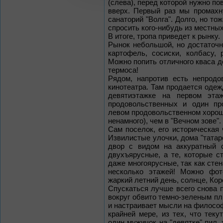
(слева), перед которой нужно по
вверх. Первый раз мы промахн
санаторий "Волга". Долго, но то
спросить кого-нибудь из местных
В итоге, тропа приведет к рынку.
Рынок небольшой, но достаточн
картофель, сосиски, колбасу, 
Можно попить отличного кваса д
термоса!
Рядом, напротив есть непрод
кинотеатра. Там продается одежд
девятиэтажке на первом эта
продовольственных и один пр
левом продовольственном хороши
ненамного), чем в "Вечном зове".
Сам поселок, его историческая 
Извилистые улочки, дома "татарс
двор с видом на аккуратный 
двухъярусные, а те, которые с
даже многоярусные, так как стен
несколько этажей! Можно фот
жаркий летний день, солнце, Кор
Спускаться лучше всего снова 
вокруг обвито темно-зеленым п
и настраивает мысли на философс
крайней мере, из тех, что теку
один мужичок на "девятке" пил,