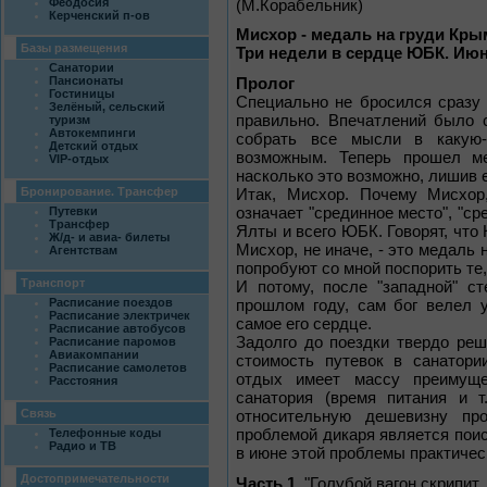
Феодосия
(М.Корабельник)
Керченский п-ов
Мисхор - медаль на груди Кры
Базы размещения
Три недели в сердце ЮБК. Июн
Санатории
Пансионаты
Пролог
Гостиницы
Специально не бросился сразу 
Зелёный, сельский
правильно. Впечатлений было с
туризм
Автокемпинги
собрать все мысли в какую-
Детский отдых
возможным. Теперь прошел ме
VIP-отдых
насколько это возможно, лишив 
Бронирование. Трансфер
Итак, Мисхор. Почему Мисхор
означает "срединное место", "ср
Путевки
Трансфер
Ялты и всего ЮБК. Говорят, что 
Ж/д- и авиа- билеты
Мисхор, не иначе, - это медаль 
Агентствам
попробуют со мной поспорить те,
Транспорт
И потому, после "западной" с
Расписание поездов
прошлом году, сам бог велел 
Расписание электричек
самое его сердце.
Расписание автобусов
Задолго до поездки твердо реш
Расписание паромов
Авиакомпании
стоимость путевок в санатори
Расписание самолетов
отдых имеет массу преимуще
Расстояния
санатория (время питания и т
Связь
относительную дешевизну про
проблемой дикаря является поис
Телефонные коды
Радио и ТВ
в июне этой проблемы практическ
Достопримечательности
Часть 1.
"Голубой вагон скрипит, 