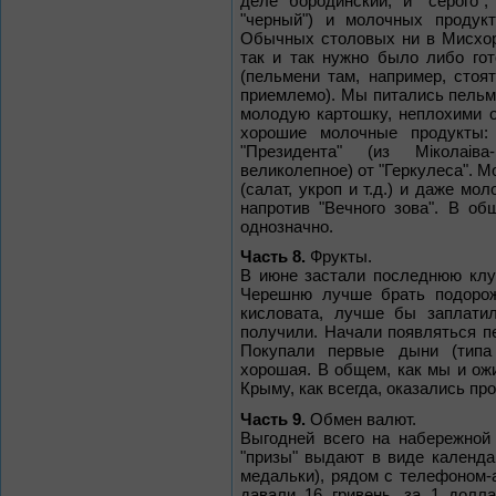
деле бородинский, и "серого"
"черный") и молочных продук
Обычных столовых ни в Мисхоре
так и так нужно было либо го
(пельмени там, например, стоят
приемлемо). Мы питались пельмен
молодую картошку, неплохими о
хорошие молочные продукты: 
"Президента" (из Miколаiва
великолепное) от "Геркулеса". М
(салат, укроп и т.д.) и даже м
напротив "Вечного зова". В о
однозначно.
Часть 8.
Фрукты.
В июне застали последнюю клубн
Черешню лучше брать подороже
кисловата, лучше бы заплати
получили. Начали появляться перс
Покупали первые дыни (типа 
хорошая. В общем, как мы и ож
Крыму, как всегда, оказались пр
Часть 9.
Обмен валют.
Выгодней всего на набережной 
"призы" выдают в виде календ
медальки), рядом с телефоном-а
давали 16 гривень, за 1 долл