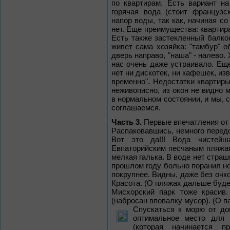
по квартирам. Есть вариант н
горячая вода (стоит французс
напор воды, так как, начиная со
нет. Еще преимущества: квартира
Есть также застекленный балкон
живет сама хозяйка: "тамбур" 
дверь направо, "наша" - налево.
нас очень даже устраивало. Ещ
нет ни дискотек, ни кафешек, из
временно". Недостатки квартиры
неживописно, из окон не видно м
в нормальном состоянии, и мы, с
соглашаемся.
Часть 3.
Первые впечатления от "
Распаковавшись, немного передо
Вот это да!!! Вода чистейш
Евпаторийским песчаным пляжам
мелкая галька. В воде нет страш
прошлом году больно поранил ног
покрупнее. Видны, даже без очк
Красота. (О пляжах дальше буде
Мисхорский парк тоже красив.
(набросан вповалку мусор). (О п
Спускаться к морю от до
оптимальное место для 
(которая начинается п