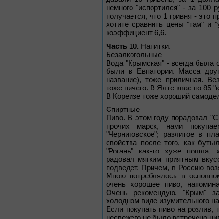
немного "испортился" - за 100 ру
получается, что 1 гривня - это 
хотите сравнить цены "там" и 
коэффициент 6,6.
Часть 10.
Напитки.
Безалкогольные
Вода "Крымская" - всегда была 
были в Евпатории. Масса друг
название), тоже приличная. Ве
тоже ничего. В Ялте квас по 85 "ко
В Кореизе тоже хороший самодел
Спиртные
Пиво. В этом году порадовал "С
прочих марок, нами покупае
"Черниговское"; разлитое в п
свойства после того, как буты
"Рогань" как-то хуже пошла, 
радовал мягким приятным вкусо
подведет. Причем, в Россию возя
Мною потреблялось в основном 
очень хорошее пиво, напомина
Очень рекомендую. "Крым" з
холодном виде изумительного на
Если покупать пиво на розлив, 
несвежего не было встречено ниг