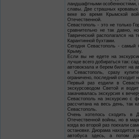
ландшафтными особенностями, н
славы. Две страшных кровавых
веке во время Крымской вой
Отечественной.
Севастополь - это не только Го
сравнительно не так давно, н
Таврический располагался на 
Карантинной бухтами.
Сегодня Севастополь - самый 
Крыму.
Если вы не едете на экскурси
лучше всего добираться так: сад
автовокзала и берем билет на а
в Севастополь, сразу купит
ограничено, последний отходит н
Первый раз ездили в Севаст
экскурсоводом Светой и води
закачивалась экскурсия к вечер
Севастополь на экскурсию с ф
рассчитана на весь день, так к
Севастополь.
Очень хотелось сходить в Д
Отечественной войны, но в мар
когда во второй раз поехали сам
остановке. Диорама находится н
автобуса здесь, а потом до