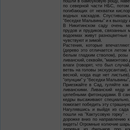
пошли в бамбуковую рощу, наве
по северной части НБС, потом
погибающих от нехватки кисло
водных каскадов. Спустившис
"беседке Мальвины" и к выходу 
В Никитинском саду очень мн
прудов и прудиков, связанных 
водоемах живут разноцветные 
чувствуют и зимой.
Растения, которые впечатляют
(дерево это отличается летом 
белым гладким стволом), розы 
ливанский, секвойя, "мамонтово
влаги (говорят, что был случа
ветвь на головы экскурсантам),
весной, когда еще нет листьев
"опунции" у "беседки Мальвины"
Приезжайте в Сад, гуляйте ка
ливанскими. Ливанский кедр и
целебными фитонцидами. В сана
кедры высаживают специально, 
помогает победить эту страшную
Нагулявшись и выйдя из сада (
пошли на "Кактусовую горку" -
дорожке вниз по направлению к
видеть! Огромные колючие шары
деревья из фильмов про ков