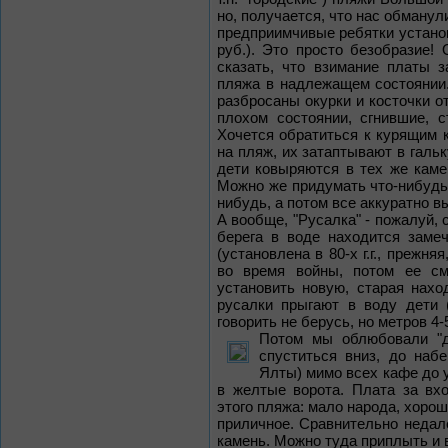
но, получается, что нас обманул
предприимчивые ребятки установи
руб.). Это просто безобразие!
сказать, что взимание платы 
пляжа в надлежащем состоянии.
разбросаны окурки и косточки о
плохом состоянии, сгнившие, 
Хочется обратиться к курящим к
на пляж, их затаптывают в гальк
дети ковыряются в тех же каме
Можно же придумать что-нибудь!
нибудь, а потом все аккуратно в
А вообще, "Русалка" - пожалуй,
берега в воде находится заме
(установлена в 80-х г.г., прежн
во время войны, потом ее с
установить новую, старая нахо
русалки прыгают в воду дети 
говорить не берусь, но метров 4
Потом мы облюбовали "д
спуститься вниз, до наб
Ялты) мимо всех кафе до у
в желтые ворота. Плата за вх
этого пляжа: мало народа, хорош
приличное. Сравнительно недал
камень. Можно туда приплыть и в