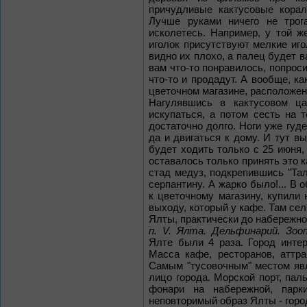
причудливые кактусовые корал
Лучше руками ничего не трога
исколетесь. Например, у той 
иголок присутствуют мелкие иго
видно их плохо, а палец будет в
вам что-то понравилось, попроси
что-то и продадут. А вообще, к
цветочном магазине, расположен
Нагулявшись в кактусовом ц
искупаться, а потом сесть на 
достаточно долго. Ноги уже гуде
да и двигаться к дому. И тут в
будет ходить только с 25 июня, 
оставалось только принять это 
стад медуз, подкрепившись "Тал
серпантину. А жарко было!... В
к цветочному магазину, купили 
выходу, который у кафе. Там сел
Ялты, практически до набережно
п. V. Ялта. Дельфинарий. Зооп
Ялте были 4 раза. Город интер
Масса кафе, ресторанов, аттр
Самым "тусовочным" местом явл
лицо города. Морской порт, пал
фонари на набережной, парк
неповторимый образ Ялты - город