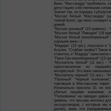
Вино. "Массандру" пробовали, ск
дегустацию собственными силами
Значит так, по порядку субъекти
"Мускат белый "Массандра" (це
тонкий букет, где явно солирует
домой.
"Мускат розовый" (15 гривень) - 
"Мускат белый "Ливадия" (18 грив
"Мускат белый южнобережный" (20
хорошее вино :-)
"Мадера" (19 грн.), покупали в 
Алупке. "Слабая тройка"! Такое 
этикетки, и "Мадеру" приклеили н
"Пино-Гри южнобережный" (19 грн.
"Мускатель белый" (11 грн.) - "
приготовленное из перерабо
интересный. Это вино заказывали
"Мускатель черный" (11 грн.) - "
"Паленый" "Черный полковник"
торговцев в Мисхорском парке 
Изначально просили 10, но пос
убитые нашими знаниями, п
"Полковника" на заводах давно 
гривень, что весьма неплохо дл
экскурсоводов, с которым мы 
далее), вина эти (продаваемы