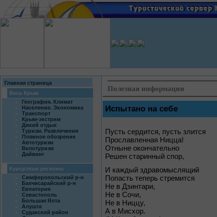
Главная страница
Полезная информация
Весь Крым
География. Климат
Испытано на себе
Население. Экономика
Транспорт
Крым-экстрим
Дикий отдых
Туризм. Развлечения
Пусть сердится, пусть злится
Пляжное обозрение
Прославленная Ницца!
Автотуризм
Отныне окончательно
Велотуризм
Дайвинг
Решен старинный спор,
Курортные регионы
И каждый здравомыслящий
Попасть теперь стремится
Симферопольский р-н
Бахчисарайский р-н
Не в Дзинтари,
Евпатория
Не в Сочи,
Севастополь
Большая Ялта
Не в Ниццу,
Алушта
А в Мисхор.
Судакский район