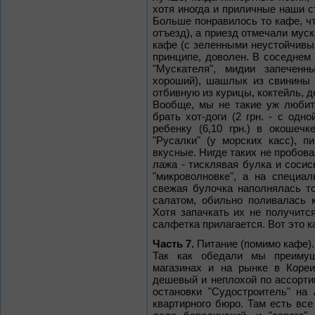
хотя иногда и приличные наши ст
Больше понравилось то кафе, ч
отъезд), а приезд отмечали мус
кафе (с зеленными неустойчивы
принципе, доволен. В соседнем 
"Мускателя", мидии запечен
хороший), шашлык из свинины (
отбивную из курицы, коктейль, д
Вообще, мы не такие уж любит
брать хот-доги (2 грн. - с одно
ребенку (6,10 грн.) в окошеч
"Русалки" (у морских касс), п
вкусные. Нигде таких не пробова
лажа - тисклявая булка и сосис
"микроволновке", а на специал
свежая булочка наполнялась т
салатом, обильно поливалась 
Хотя запачкать их не получитс
салфетка прилагается. Вот это 
Часть 7.
Питание (помимо кафе).
Так как обедали мы преимущ
магазинах и на рынке в Кореи
дешевый и неплохой по ассортим
остановки "Судостроитель" на
квартирного бюро. Там есть все