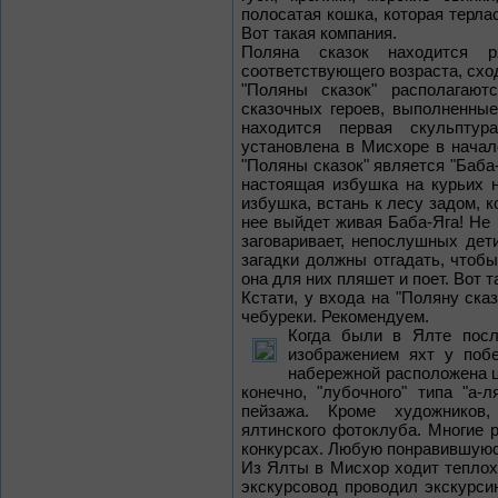
полосатая кошка, которая терлас
Вот такая компания.
Поляна сказок находится 
соответствующего возраста, сход
"Поляны сказок" располагаю
сказочных героев, выполненны
находится первая скульпту
установлена в Мисхоре в начал
"Поляны сказок" является "Баба
настоящая избушка на курьих н
избушка, встань к лесу задом, к
нее выйдет живая Баба-Яга! Не 
заговаривает, непослушных детиш
загадки должны отгадать, чтобы 
она для них пляшет и поет. Вот т
Кстати, у входа на "Поляну сказ
чебуреки. Рекомендуем.
Когда были в Ялте посл
изображением яхт у поб
набережной расположена ц
конечно, "лубочного" типа "а-
пейзажа. Кроме художников
ялтинского фотоклуба. Многие
конкурсах. Любую понравившуюс
Из Ялты в Мисхор ходит теплох
экскурсовод проводил экскурси