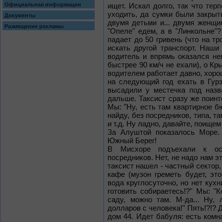
Официальная информация
ищет. Искал долго, так что тер
уходить, да сумки были закрыты
Документы
двумя детьми и... двумя женщи
Размещение рекламы
"Опеле" едем, а в "Линкольне"
падает до 50 гривень (что на т
искать другой транспорт. Наш
водитель и впрямь оказался не
быстрее 90 км/ч не ехали), о К
водителем работает давно, хоро
на следующий год ехать в Гур
высадили у местечка под назв
дальше. Таксист сразу же поинт
Мы: "Ну, есть там квартирное бю
найду, без посредников, типа, та
и т.д. Ну ладно, давайте, поищем
За Алуштой показалось Море. 
Южный Берег!
В Мисхоре подъехали к ост
посредников. Нет, не надо нам э
таксист нашел - частный сектор,
кафе (музон греметь будет, это
вода круглосуточно, но нет кухн
готовить собираетесь!?" Мы: "Ко
саду, можно там. М-да... Ну,
долларов с человека!" Пять!?!? 
дом 44. Идет бабуля: есть комн