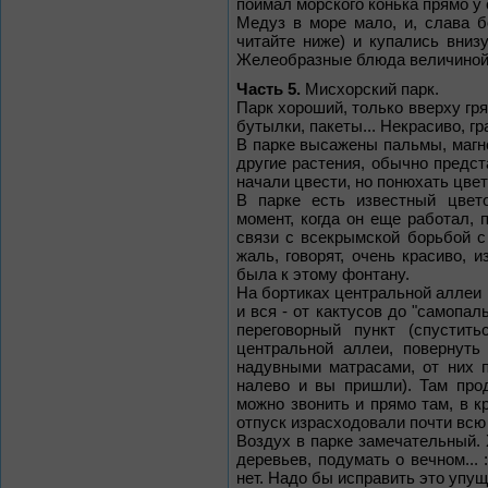
поймал морского конька прямо у 
Медуз в море мало, и, слава б
читайте ниже) и купались вниз
Желеобразные блюда величиной 
Часть 5.
Мисхорский парк.
Парк хороший, только вверху гря
бутылки, пакеты... Некрасиво, г
В парке высажены пальмы, магно
другие растения, обычно пред
начали цвести, но понюхать цвет
В парке есть известный цвет
момент, когда он еще работал, 
связи с всекрымской борьбой с
жаль, говорят, очень красиво,
была к этому фонтану.
На бортиках центральной аллеи
и вся - от кактусов до "самопал
переговорный пункт (спустит
центральной аллеи, повернуть
надувными матрасами, от них п
налево и вы пришли). Там про
можно звонить и прямо там, в к
отпуск израсходовали почти всю 
Воздух в парке замечательный. 
деревьев, подумать о вечном... 
нет. Надо бы исправить это упу