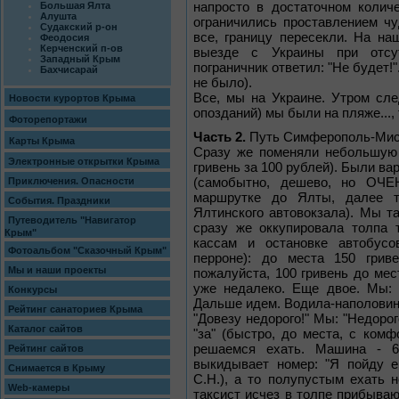
напросто в достаточном колич
Большая Ялта
Алушта
ограничились проставлением чу
Судакский р-он
все, границу пересекли. На на
Феодосия
Керченский п-ов
выезде с Украины при отсутс
Западный Крым
пограничник ответил: "Не будет!".
Бахчисарай
не было).
Все, мы на Украине. Утром сл
Новости курортов Крыма
опозданий) мы были на пляже...,
Фоторепортажи
Часть 2.
Путь Симферополь-Мисх
Карты Крыма
Сразу же поменяли небольшую 
Электронные открытки Крыма
гривень за 100 рублей). Были ва
Приключения. Опасности
(самобытно, дешево, но ОЧЕ
маршрутке до Ялты, далее т
События. Праздники
Ялтинского автовокзала). Мы так
Путеводитель "Навигатор
сразу же оккупировала толпа т
Крым"
кассам и остановке автобусо
Фотоальбом "Сказочный Крым"
перроне): до места 150 гриве
Мы и наши проекты
пожалуйста, 100 гривень до мест
уже недалеко. Еще двое. Мы: 
Конкурсы
Дальше идем. Водила-наполовину
Рейтинг санаториев Крыма
"Довезу недорого!" Мы: "Недорог
Каталог сайтов
"за" (быстро, до места, с комф
решаемся ехать. Машина - 6
Рейтинг сайтов
выкидывает номер: "Я пойду е
Снимается в Крыму
С.Н.), а то полупустым ехать 
Web-камеры
таксист исчез в толпе прибываю