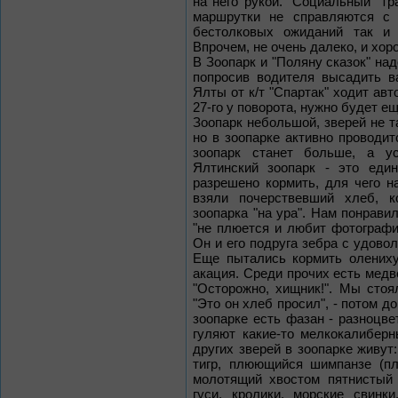
на него рукой. "Социальный" т
маршрутки не справляются с 
бестолковых ожиданий так и
Впрочем, не очень далеко, и хоро
В Зоопарк и "Поляну сказок" над
попросив водителя высадить в
Ялты от к/т "Спартак" ходит авт
27-го у поворота, нужно будет ещ
Зоопарк небольшой, зверей не т
но в зоопарке активно проводит
зоопарк станет больше, а у
Ялтинский зоопарк - это един
разрешено кормить, для чего 
взяли почерствевший хлеб, 
зоопарка "на ура". Нам понрави
"не плюется и любит фотографир
Он и его подруга зебра с удово
Еще пытались кормить олениху
акация. Среди прочих есть медв
"Осторожно, хищник!". Мы сто
"Это он хлеб просил", - потом д
зоопарке есть фазан - разноцве
гуляют какие-то мелкокалибер
других зверей в зоопарке живут
тигр, плюющийся шимпанзе (пл
молотящий хвостом пятнистый 
гуси, кролики, морские свинк