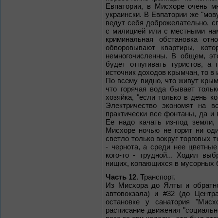
Евпатории, в Мисхоре очень м
украински. В Евпатории же "мо
ведут себя доброжелательно, с
с милицией или с местными нам
криминальная обстановка отно
обворовывают квартиры, кот
немногочисленны. В общем, эт
будет отпугивать туристов, а 
источник доходов крымчан, то в 
По всему видно, что живут крым
что горячая вода бывает толь
хозяйка, "если только в день к
Электричество экономят на в
практически все фонтаны, да и 
Ее надо качать из-под земли,
Мисхоре ночью не горит ни оди
светло только вокруг торговых т
- чернота, а среди нее цветные
кого-то - трудной... Ходил в
нищих, копающихся в мусорных 
Часть 12.
Транспорт.
Из Мисхора до Ялты и обратно
автовокзала) и #32 (до Центр
остановке у санатория "Мисхо
расписание движения "социальн