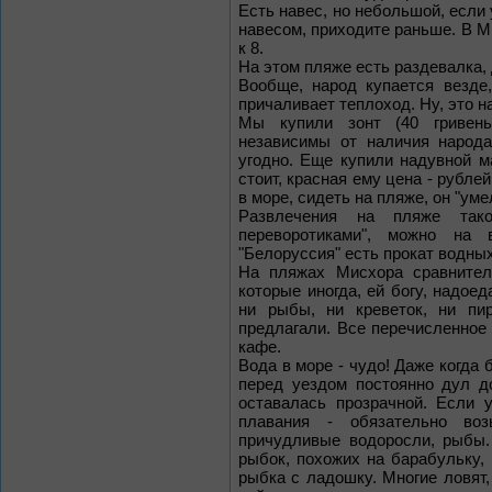
Есть навес, но небольшой, если 
навесом, приходите раньше. В 
к 8.
На этом пляже есть раздевалка,
Вообще, народ купается везде,
причаливает теплоход. Ну, это н
Мы купили зонт (40 гривень
независимы от наличия народа
угодно. Еще купили надувной ма
стоит, красная ему цена - рубле
в море, сидеть на пляже, он "уме
Развлечения на пляже так
переворотиками", можно на 
"Белоруссия" есть прокат водных
На пляжах Мисхора сравнител
которые иногда, ей богу, надое
ни рыбы, ни креветок, ни пи
предлагали. Все перечисленное
кафе.
Вода в море - чудо! Даже когда
перед уездом постоянно дул д
оставалась прозрачной. Если 
плавания - обязательно во
причудливые водоросли, рыбы.
рыбок, похожих на барабульку,
рыбка с ладошку. Многие ловят,