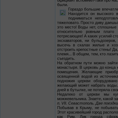
официант вспомнил-таки про нас.
были.
Гораздо большие впечатле
Находится он высокого в
подниматься неподготовл
тяжеловато. Просто диву даешьс
это место! Воды нет, сплошные 
относительно ровным плато 
потрясающее! А каких усилий ст
экскаваторов, ни бульдозеров,
высечь в скалах жилые и хоз
отстроить крепостные стены! Да,
племя... В общем, тем, кто лази
съездить.
На обратном пути можно зайти
монастыря. В церковь до конца 
помещения. Желающие приобр
освященной водой из источника
подножия церкви оборудовано
желающий может набрать воды. 
дней в бутылке, не потеряла сво
Недалеко от церкви мы куп
можжевельника. Знаете, какой за
п. VII. Севастополь. Две поездки
Побывав в Крыму, не побывать
Этот красивейший город располо
как Рим. Лик города сформ