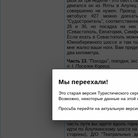
раза за три недели - это был ст
двигался он из Ялты в Алупку
совершенно не нужен. Проезд 
автобусе #27 можно доехат
"Судостроитель", соответственн
26 и 36, но посадка на них
(Севастополь, Евпатория, Симфе
Если ехать в Севастополь можно
Южнобережного шоссе и там гол
мне жалко ваши ноги. Вам придет
два километра.
Часть 13.
"Походы", поездки, экс
п. I. Поселок Кореиз.
На самом деле, нет такого насе
Мисхора", а есть поселки Кореи
Мы переехали!
районов Кореиза и Гаспры от мы
(где находится "Ласточкино гнезд
Кореиз находится сравнительно
Это старая версия Туристического се
Ай-Петри. Добраться туда можн
Возможно, некоторые данные на этой 
подниматься вверх, пока не в
по нему на восток до Кореиза - 
Просьба перейти на актуальную верс
на обратном пути спускат
предпочтительный вариант, так
часть пути вы идете вдоль горно
идти по Алупкинскому шоссе на
стороны), Д/О "Театральных д