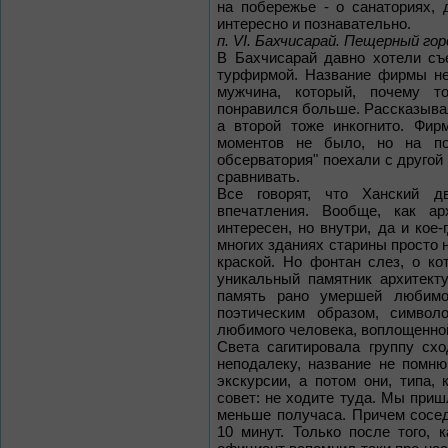
на побережье - о санаториях, 
интересно и познавательно.
п. VI. Бахчисарай. Пещерный г
В Бахчисарай давно хотели съ
турфирмой. Название фирмы не
мужчина, который, почему т
понравился больше. Рассказывал
а второй тоже инкогнито. Фир
моментов не было, но на по
обсерватория" поехали с другой
сравнивать.
Все говорят, что Ханский 
впечатления. Вообще, как ар
интересен, но внутри, да и кое
многих зданиях старины просто 
краской. Но фонтан слез, о к
уникальный памятник архитект
память рано умершей любимо
поэтическим образом, символ
любимого человека, воплощенно
Света сагитировала группу схо
неподалеку, название не помню
экскурсии, а потом они, типа,
совет: не ходите туда. Мы приш
меньше получаса. Причем сосед
10 минут. Только после того, 