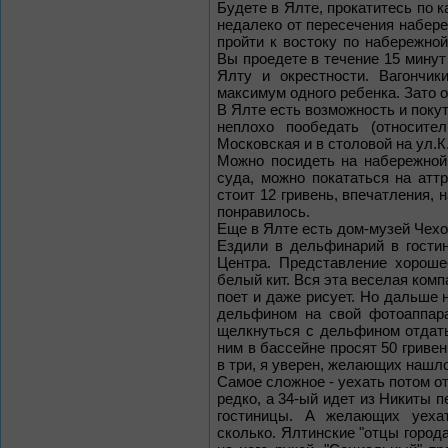
Будете в Ялте, прокатитесь по к
недалеко от пересечения набере
пройти к востоку по набережной
Вы проедете в течение 15 минут
Ялту и окрестности. Вагончик
максимум одного ребенка. Зато 
В Ялте есть возможность и покут
неплохо пообедать (относите
Московская и в столовой на ул.К
Можно посидеть на набережной
суда, можно покататься на аттр
стоит 12 гривень, впечатления, 
понравилось.
Еще в Ялте есть дом-музей Чехов
Ездили в дельфинарий в гостин
Центра. Представление хорош
белый кит. Вся эта веселая комп
поет и даже рисует. Но дальше 
дельфином на свой фотоаппара
щелкнуться с дельфином отдать 
ним в бассейне просят 50 гриве
в три, я уверен, желающих нашл
Самое сложное - уехать потом от
редко, а 34-ый идет из Никиты 
гостиницы. А желающих уехат
сколько. Ялтинские "отцы города