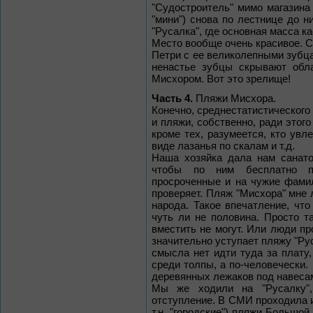
"Судостроитель" мимо магазина
"мини") снова по лестнице до н
"Русалка", где основная масса ка
Место вообще очень красивое. С
Петри с ее великолепными зубц
ненастье зубцы скрывают обла
Мисхором. Вот это зрелище!
Часть 4.
Пляжи Мисхора.
Конечно, среднестатистическог
и пляжи, собственно, ради этог
кроме тех, разумеется, кто ув
виде лазанья по скалам и т.д.
Наша хозяйка дала нам санатор
чтобы по ним бесплатно пр
просроченные и на чужие фамил
проверяет. Пляж "Мисхора" мне 
народа. Такое впечатление, чт
чуть ли не половина. Просто т
вместить не могут. Или люди пр
значительно уступает пляжу "Рус
смысла нет идти туда за плату,
среди толпы, а по-человечески
деревянных лежаков под навесам
Мы же ходили на "Русалку",
отступление. В СМИ проходила и
т.н. "городские") пляжи Большо