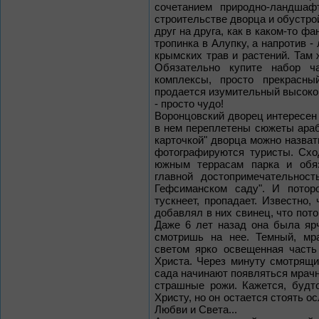
сочетанием природно-ландшаф
строительстве дворца и обустро
друг на друга, как в каком-то ф
тропинка в Алупку, а напротив -
крымских трав и растений. Там 
Обязательно купите набор ч
комплексы, просто прекрасн
продается изумительный высоког
- просто чудо!
Воронцовский дворец интересен
в нем переплетены сюжеты араб
карточкой" дворца можно назват
фотографируются туристы. Схо
южным террасам парка и обяз
главной достопримечательнос
Гефсиманском саду". И потор
тускнеет, пропадает. Известно,
добавлял в них свинец, что пото
Даже 6 лет назад она была ярч
смотришь на нее. Темный, мр
светом ярко освещенная часть
Христа. Через минуту смотрящи
сада начинают появляться мрач
страшные рожи. Кажется, будт
Христу, но он остается стоять о
Любви и Света...