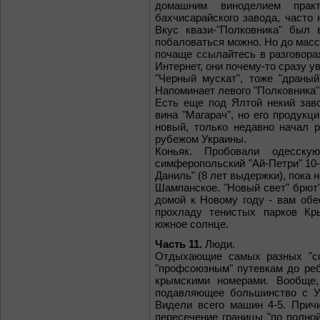
домашним виноделием прак
бахчисарайского завода, часто
Вкус квази-"Полковника" был 
побаловаться можно. Но до масса
почаще ссылайтесь в разговорах
Интернет, они почему-то сразу ув
"Черный мускат", тоже "драный
Напоминает левого "Полковника". 
Есть еще под Ялтой некий заво
вина "Магарач", но его продукц
новый, только недавно начал р
рубежом Украины.
Коньяк. Пробовали одесскую
симферопольский "Ай-Петри" 10-л
Даниль" (8 лет выдержки), пока 
Шампанское. "Новый свет" брют"
домой к Новому году - вам обе
прохладу тенистых парков Кр
южное солнце.
Часть 11.
Люди.
Отдыхающие самых разных "со
"профсоюзным" путевкам до реб
крымскими номерами. Вообще,
подавляющее большинство с Ук
Видели всего машин 4-5. Причи
пересечение границы "по полной