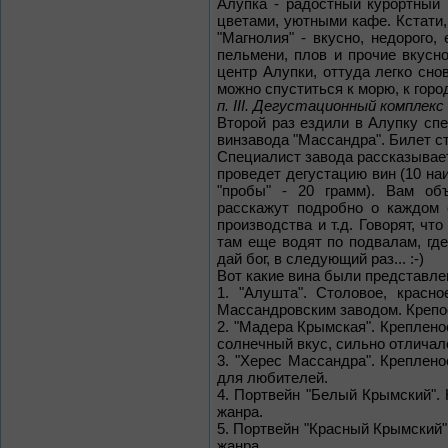
Алупка - радостный курортный 
цветами, уютными кафе. Кстати,
"Магнолия" - вкусно, недорого,
пельмени, плов и прочие вкусн
центр Алупки, оттуда легко сно
можно спуститься к морю, к горо
п. III. Дегустационный комплек
Второй раз ездили в Алупку сп
винзавода "Массандра". Билет ст
Специалист завода рассказывает
проведет дегустацию вин (10 на
"пробы" - 20 грамм). Вам объ
расскажут подробно о каждом с
производства и т.д. Говорят, чт
там еще водят по подвалам, где
дай бог, в следующий раз... :-)
Вот какие вина были представле
1. "Алушта". Столовое, красн
Массандровским заводом. Крепост
2. "Мадера Крымская". Крепленое 
солнечный вкус, сильно отличало
3. "Херес Массандра". Крепленое
для любителей.
4. Портвейн "Белый Крымский". К
жанра.
5. Портвейн "Красный Крымский". 
жанра.