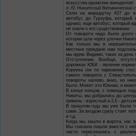
искусства крымских виноделов!
п. IV. Никитский ботанический с
Сели на маршрутку #27 до ял
автобус до Гурзуфа, который 
однако, еще автобус, который ид
не знали о его существовании.
От поворота надо было долго и
которая шла через улочки Никит
Как только мы в нерешительн
местные граждане нам подсказы
мы идем. Видимо, таких за день 
Отступление. Вообще, отсутс
дорожках ЮБК - явление нормал
Кореиза (не по парковому спу
самого поворота с Севастопол
повороты налево, вниз, но ник
было. Может это Южная, а может 
В конце концов, с помощью под
Никиты, мы добрались до центра
гривень - взрослый и 2,5 - детски
В прошлом году мы уже были та
сами. За входом сразу стоят ло
и т.д.
Когда мы зашли в ворота, нас в
Мы сначала пошли вместе с ней
часто пересекались с различ