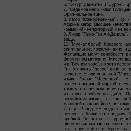
6. "Кокур" десертный "Сурож". Кр
7. "Седьмое небо князя Голицына" 
Оригинальное вино.
8. Кагор "Южнобережный". Кр. - 1
Африке кагор. Высшее качество
крымский - неприторный и не вон
9. Ликер "Пино-Гри Ай-Даниль". К
вещь.
10. "Мускат белый "Красного камня
оригинальное, пожалуй, вино, и 
Желающие могут приобрести вин
фирменном магазине "Массандры"
и в "Вечном зове", но зато ассо
Как отличить "левое" вино от 
этикетке. У оригинальной "Масс
языке. Слово "Масандра" - с 
оклеено акцизной маркой, опеч
тонким, но прочным полиэтилен
из коры пробкового дуба. П
английском языке, так как про
машиной на конвейере, поэтому 
И еще. Завод НЕ выдает вино
розлив в бочки на продажу "в
пробкой бочонков с сургучно
фирменных магазинах, или в те
что, приезжайте в Крым за 