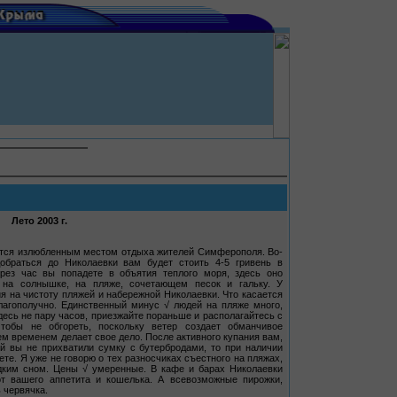
Лето 2003 г.
ется излюбленным местом отдыха жителей Симферополя. Во-
Добраться до Николаевки вам будет стоить 4-5 гривень в
рез час вы попадете в объятия теплого моря, здесь оно
ь на солнышке, на пляже, сочетающем песок и гальку. У
 на чистоту пляжей и набережной Николаевки. Что касается
благополучно. Единственный минус √ людей на пляже много,
есь не пару часов, приезжайте пораньше и располагайтесь с
чтобы не обгореть, поскольку ветер создает обманчивое
ем временем делает свое дело. После активного купания вам,
ой вы не прихватили сумку с бутербродами, то при наличии
те. Я уже не говорю о тех разносчиках съестного на пляжах,
дким сном. Цены √ умеренные. В кафе и барах Николаевки
от вашего аппетита и кошелька. А всевозможные пирожки,
 червячка.