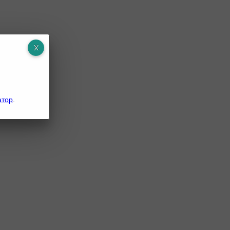
атор
.