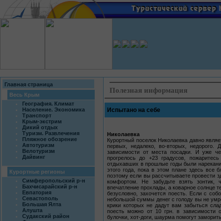
Главная страница
Полезная информация
Весь Крым
География. Климат
Население. Экономика
Испытано на себе
Транспорт
Крым-экстрим
Дикий отдых
Туризм. Развлечения
Николаевка
Пляжное обозрение
Курортный поселок Николаевка давно явля
Автотуризм
первых, недалеко, во-вторых, недорого. 
Велотуризм
зависимости от места посадки. И уже че
Дайвинг
прогрелось до +23 градусов, пожаритес
отдыхавших в прошлые годы были нарекания
этого года, пока в этом плане здесь все 
Курортные регионы
поэтому если вы рассчитываете провести зд
Симферопольский р-н
комфортом. Не забудьте взять зонтик, 
Бахчисарайский р-н
впечатление прохлады, а коварное солнце т
Евпатория
безусловно, захочется поесть. Если с соб
Севастополь
небольшой суммы денег с голоду вы не умре
Большая Ялта
крики которых не дадут вам забыться сла
Алушта
поесть можно от 10 грн. в зависимости 
Судакский район
булочки, хот-доги, шаурма помогут заморить