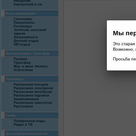
Феодосия
Керченский п-ов
Базы размещения
Санатории
Пансионаты
Гостиницы
Зелёный, сельский
Мы пер
туризм
Автокемпинги
Детский отдых
Это старая
VIP-отдых
Возможно, 
Бронирование. Трансфер
Просьба пе
Путевки
Трансфер
Ж/д- и авиа- билеты
Агентствам
Транспорт
Расписание поездов
Расписание электричек
Расписание автобусов
Расписание паромов
Авиакомпании
Расписание самолетов
Расстояния
Связь
Телефонные коды
Радио и ТВ
Достопримечательности