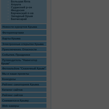
Большая Ялта
Алушта
Судакский р-он
Феодосия
Керченский п-ов
Западный Крым
Бахчисарай
Новости курортов Крыма
Фоторепортажи
Карты Крыма
Электронные открытки Крыма
Приключения. Опасности
События. Праздники
Путеводитель "Навигатор
Крым"
Фотоальбом "Сказочный Крым"
Мы и наши проекты
Конкурсы
Рейтинг санаториев Крыма
Каталог сайтов
Рейтинг сайтов
Снимается в Крыму
Web-камеры