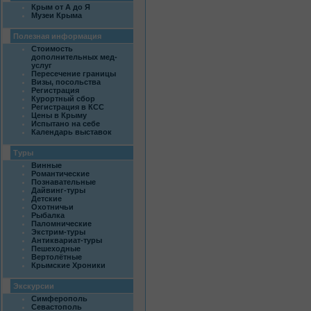
Крым от А до Я
Музеи Крыма
Полезная информация
Стоимость
дополнительных мед-
услуг
Пересечение границы
Визы, посольства
Регистрация
Курортный сбор
Регистрация в КСС
Цены в Крыму
Испытано на себе
Календарь выставок
Туры
Винные
Романтические
Познавательные
Дайвинг-туры
Детские
Охотничьи
Рыбалка
Паломнические
Экстрим-туры
Антиквариат-туры
Пешеходные
Вертолётные
Крымские Хроники
Экскурсии
Симферополь
Севастополь