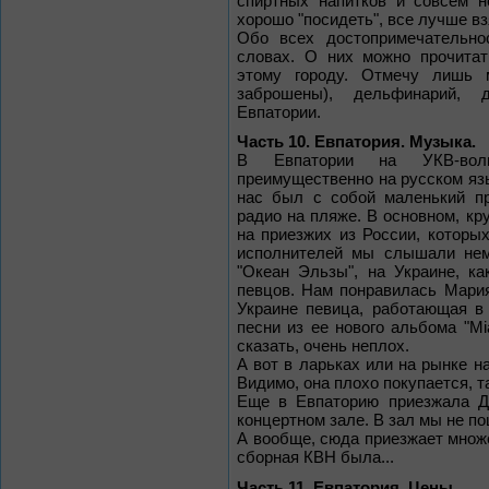
спиртных напитков и совсем н
хорошо "посидеть", все лучше вз
Обо всех достопримечательно
словах. О них можно прочитат
этому городу. Отмечу лишь м
заброшены), дельфинарий, д
Евпатории.
Часть 10. Евпатория. Музыка.
В Евпатории на УКВ-волн
преимущественно на русском яз
нас был с собой маленький п
радио на пляже. В основном, кр
на приезжих из России, которы
исполнителей мы слышали нема
"Океан Эльзы", на Украине, ка
певцов. Нам понравилась Мария
Украине певица, работающая в
песни из ее нового альбома "Мi
сказать, очень неплох.
А вот в ларьках или на рынке на
Видимо, она плохо покупается, так
Еще в Евпаторию приезжала Ди
концертном зале. В зал мы не п
А вообще, сюда приезжает множ
сборная КВН была...
Часть 11. Евпатория. Цены.