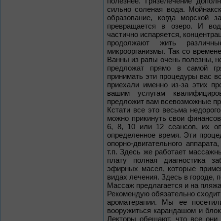
полезнее. Грязелечение допол
сильно соленая вода. Мойнакс
образование, когда морской з
превращается в озеро. И вод
частично испаряется, концентрац
продолжают жить различн
микроорганизмы. Так со времен
Ванны из рапы очень полезны, но
предложат прямо в самой гр
принимать эти процедуры вас вс
приехали именно из-за этих пр
вашим услугам квалифициро
предложит вам всевозможные пр
Кстати все это весьма недорого
можно прикинуть свои финансо
6, 8, 10 или 12 сеансов, их 
определенное время. Эти проц
опорно-двигательного аппарата, 
т.п. Здесь же работает массажн
плату полная диагностика з
эфирных масел, которые приме
видах лечения. Здесь в городе, 
Массаж предлагается и на пляжах,
Рекомендую обязательно сходит
ароматерапии. Мы ее посетил
вооружиться карандашом и блок
Лекторы обещают, что все они 