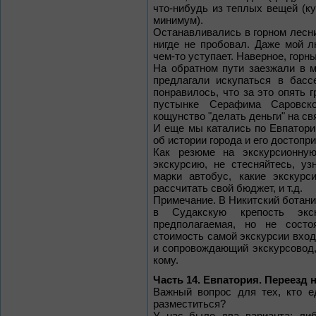
что-нибудь из теплых вещей (кур
минимум).
Останавливались в горном леснич
нигде не пробовал. Даже мой 
чем-то уступает. Наверное, гор
На обратном пути заезжали в 
предлагали искупаться в басс
понравилось, что за это опять г
пустынке Серафима Саровско
кощунство "делать деньги" на св
И еще мы катались по Евпатори
об истории города и его достопр
Как резюме на экскурсионну
экскурсию, не стесняйтесь, у
марки автобус, какие экскурс
рассчитать свой бюджет, и т.д.
Примечание. В Никитский ботани
в Судакскую крепость экс
предполагаемая, но не сост
стоимость самой экскурсии вход
и сопровождающий экскурсовод, 
кому.
Часть 14. Евпатория. Переезд 
Важный вопрос для тех, кто е
разместиться?
У нас было два варианта: либ