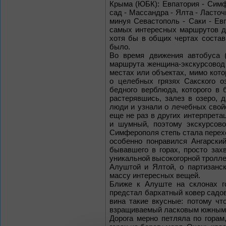
Крыма (ЮБК): Евпатория - Симф
сад - Массандра - Ялта - Ласточ
минуя Севастополь - Саки - Евп
самых интересных маршрутов дл
хотя бы в общих чертах состав
было.
Во время движения автобуса (
маршрута женщина-экскурсовод 
местах или объектах, мимо кото
о целебных грязях Сакского 
бедного верблюда, которого в 
растерявшись, залез в озеро, 
люди и узнали о лечебных свой
еще не раз в других интерпрета
и шумный, поэтому экскурсов
Симферополя степь стала перехо
особенно понравился Ангарский
бывавшего в горах, просто за
уникальной высокогорной тролл
Алуштой и Ялтой, о партизанс
массу интересных вещей.
Ближе к Алуште на склонах г
предстал бархатный ковер садов
вина такие вкусные: потому чт
взращиваемый ласковым южным
Дорога мерно петляла по горам