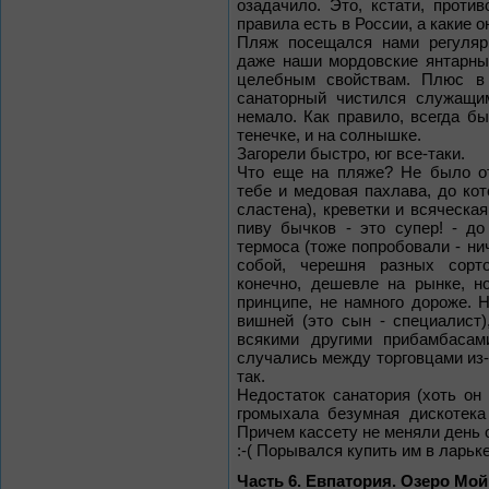
озадачило. Это, кстати, проти
правила есть в России, а какие он
Пляж посещался нами регуляр
даже наши мордовские янтарны
целебным свойствам. Плюс в 
санаторный чистился служащи
немало. Как правило, всегда б
тенечке, и на солнышке.
Загорели быстро, юг все-таки.
Что еще на пляже? Не было от
тебе и медовая пахлава, до кот
сластена), креветки и всяческая
пиву бычков - это супер! - д
термоса (тоже попробовали - ниче
собой, черешня разных сорто
конечно, дешевле на рынке, н
принципе, не намного дороже. Н
вишней (это сын - специалист)
всякими другими прибамбасам
случались между торговцами из-
так.
Недостаток санатория (хоть он 
громыхала безумная дискотека
Причем кассету не меняли день о
:-( Порывался купить им в ларьке
Часть 6. Евпатория. Озеро Мой