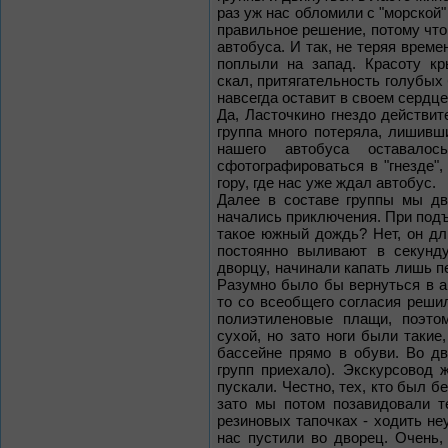
раз уж нас обломили с "морской
правильное решение, потому что
автобуса. И так, не теряя време
поплыли на запад. Красоту кр
скал, притягательность голубых 
навсегда оставит в своем сердце
Да, Ласточкино гнездо действи
группа много потеряла, лишивш
нашего автобуса оставал
сфотографироваться в "гнезде",
гору, где нас уже ждал автобус.
Далее в составе группы мы дв
начались приключения. При подъ
такое южный дождь? Нет, он дли
постоянно выливают в секунд
дворцу, начинали капать лишь п
Разумно было бы вернуться в а
то со всеобщего согласия реши
полиэтиленовые плащи, поэто
сухой, но зато ноги были такие
бассейне прямо в обуви. Во д
групп приехало). Экскурсовод 
пускали. Честно, тех, кто был б
зато мы потом позавидовали т
резиновых тапочках - ходить не
нас пустили во дворец. Очень,