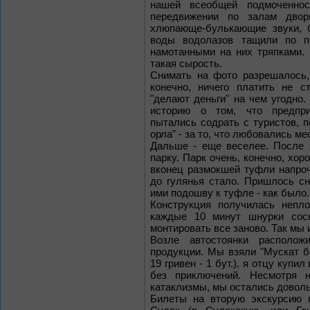
нашей всеобщей подмоченнос
передвижении по залам двор
хлюпающе-булькающие звуки, 
воды водолазов тащили по п
намотанными на них тряпками.
такая сырость.
Снимать на фото разрешалось,
конечно, ничего платить не с
"делают деньги" на чем угодно.
историю о том, что предпри
пытались содрать с туристов, п
орла" - за то, что любовались м
Дальше - еще веселее. После 
парку. Парк очень, конечно, хо
вконец размокшей туфли напроч
до гулянья стало. Пришлось сн
ими подошву к туфле - как было.
Конструкция получилась непло
каждые 10 минут шнурки сос
монтировать все заново. Так мы 
Возле автостоянки располож
продукции. Мы взяли "Мускат 
19 гривен - 1 бут.), я отцу купил
без приключений. Несмотря 
катаклизмы, мы остались доволь
Билеты на вторую экскурсию п