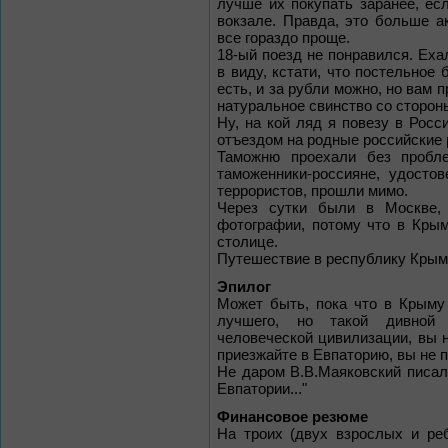
лучше их покупать заранее, ес
вокзале. Правда, это больше а
все гораздо проще.
18-ый поезд не понравился. Еха
в виду, кстати, что постельное 
есть, и за рубли можно, но вам 
натуральное свинство со сторон
Ну, на кой ляд я повезу в Росс
отъездом на родные российские 
Таможню проехали без пробле
таможенники-россияне, удосто
террористов, прошли мимо.
Через сутки были в Москве,
фотографии, потому что в Кры
столице.
Путешествие в республику Крым
Эпилог
Может быть, пока что в Крыму
лучшего, но такой дивной 
человеческой цивилизации, вы н
приезжайте в Евпаторию, вы не 
Не даром В.В.Маяковский писал
Евпатории..."
Финансовое резюме
На троих (двух взрослых и ре