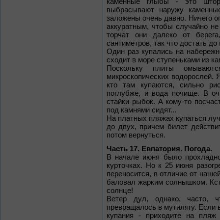
каменные глыбы - это штор
выбрасывают наружу каменны
заложены очень давно. Ничего оп
аккуратным, чтобы случайно не 
торчат они далеко от берега
сантиметров, так что достать до
Один раз купались на набережн
сходит в море ступеньками из ка
Поскольку плиты омываютс
микроскопических водорослей. Я 
кто там купаются, сильно ри
поглубже, и вода почище. В о
стайки рыбок. А кому-то посчас
под камнями сидят...
На платных пляжах купаться лучш
до двух, причем билет действи
потом вернуться.
Часть 17. Евпатория. Погода.
В начале июня было прохладно
курточках. Но к 25 июня разог
переносится, в отличие от наше
баловал жарким солнышком. Кста
солнце!
Ветер дул, однако, часто, 
превращалось в мутилягу. Если 
купания - приходите на пляж