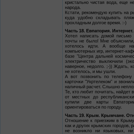
кристально чистая вода, еще н
народа.
Кстати, рекомендую купить на р
куда удобно складывать пляж
прохладным долгое время. :-)
Часть 18. Евпатория. Интернет
Хотел написать домой письмо 
почты не было! Мне объяснили, 
хотелось идти. А вообще на
компьютерных игр, интернет-кафе
базе "Центра дальней космичес
электричество выключили (эко
наверное, недолго. ;-)) Ждать, 
не хотелось, и мы ушли.
А вот позвонить по телефону 
карточки "Укртелеком" и звонил
наличный расчет. Слышно непло
Те, кто любит почитать, найдет 
от местных до республиканск
купили две карты Евпатор
ориентироваться по городу.
Часть 19. Крым. Крымчане. От
Отношение к приезжим в Крыму
как и других крымских городов, 
не возникло ни языковых, ни