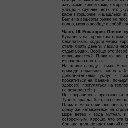
закусками, креветками, которые 
улицах - крупнее, есть что уку
кафе в горшочке, и шашлыки из 
Были на вещевом рынке на прос
полно, можно вообще с собой пол
Часть 16. Евпатория. Пляжи, к
Купались на городском пляже 
бесплатным, ходили через воро
стали брать деньги, лазили чер
отдыхающих. Вообще это безобра
спрашивается? Пляж-то все р
изначально платных.
На пляже народу - тьма. Если
приходи пораньше, часов с 9
дополнительных услуг - про
прокатиться на "банане", поныря
здорово), прогуляться на теплох
не пожалеете! :-)
Не понравилось практически п
Туалет, правда, был, но не очень
Пляж в Евпатории песчаный, н
сразу же натыкаетесь на огро
море ветер - вода мутная, и
осторожным. Хорошо, что эта к
больше, дальше идет мягкий пес