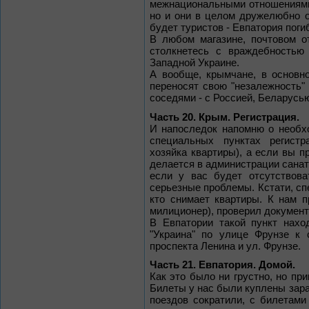
межнациональными отношениями. 
но и они в целом дружелюбно о
будет туристов - Евпатория поги
В любом магазине, почтовом от
столкнетесь с враждебностью 
Западной Украине.
А вообще, крымчане, в основн
переносят свою "незалежность" 
соседями - с Россией, Беларусь
Часть 20. Крым. Регистрация.
И напоследок напомню о необх
специальных пунктах регистр
хозяйка квартиры), а если вы п
делается в администрации санат
если у вас будет отсутствова
серьезные проблемы. Кстати, сп
кто снимает квартиры. К нам 
милиционер), проверил документ
В Евпатории такой пункт нахо
"Украина" по улице Фрунзе к 
проспекта Ленина и ул. Фрунзе.
Часть 21. Евпатория. Домой.
Как это было ни грустно, но пр
Билеты у нас были куплены зара
поездов сократили, с билетам