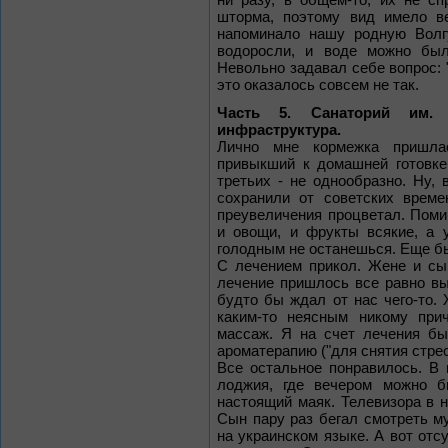
ни разу, в общем-то, их не с
шторма, поэтому вид имело ве
напоминало нашу родную Волг
водоросли, и воде можно был
Невольно задавал себе вопрос: "
это оказалось совсем не так.
Часть 5. Санаторий им. 
инфраструктура.
Лично мне кормежка пришлас
привыкший к домашней готовке.
третьих - не однообразно. Ну, 
сохранили от советских време
преувеличения процветал. Поми
и овощи, и фрукты всякие, а 
голодным не останешься. Еще бы 
С лечением прикол. Жене и сын
лечение пришлось все равно вы
будто бы ждал от нас чего-то. 
каким-то неясным никому при
массаж. Я на счет лечения бы
ароматерапию ("для снятия стресс
Все остальное понравилось. В
лоджия, где вечером можно 
настоящий маяк. Телевизора в н
Сын пару раз бегал смотреть му
на украинском языке. А вот отс