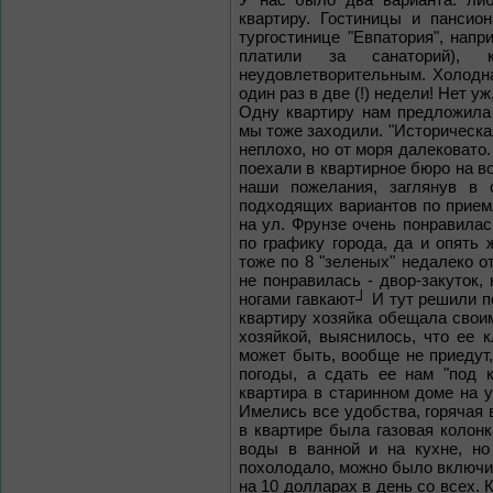
квартиру. Гостиницы и пансио
тургостинице "Евпатория", напр
платили за санаторий), 
неудовлетворительным. Холодна
один раз в две (!) недели! Нет уж
Одну квартиру нам предложила 
мы тоже заходили. "Историческая
неплохо, но от моря далековато.
поехали в квартирное бюро на в
наши пожелания, заглянув в 
подходящих вариантов по прие
на ул. Фрунзе очень понравилас
по графику города, да и опять 
тоже по 8 "зеленых" недалеко от
не понравилась - двор-закуток,
ногами гавкают┘ И тут решили п
квартиру хозяйка обещала свои
хозяйкой, выяснилось, что ее 
может быть, вообще не приедут,
погоды, а сдать ее нам "под 
квартира в старинном доме на у
Имелись все удобства, горячая 
в квартире была газовая колон
воды в ванной и на кухне, но
похолодало, можно было включит
на 10 долларах в день со всех.