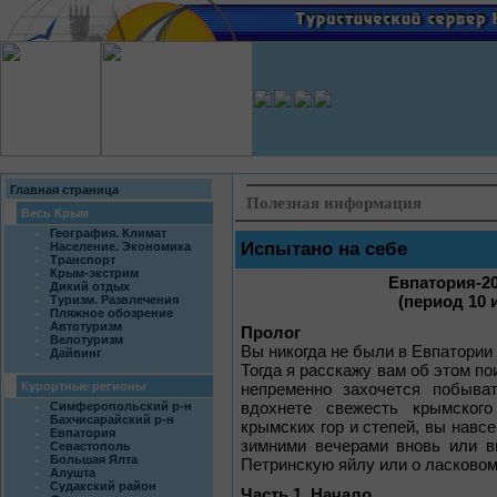
Главная страница
Полезная информация
Весь Крым
География. Климат
Испытано на себе
Население. Экономика
Транспорт
Крым-экстрим
Евпатория-20
Дикий отдых
Туризм. Развлечения
(период 10 
Пляжное обозрение
Автотуризм
Пролог
Велотуризм
Вы никогда не были в Евпатории
Дайвинг
Тогда я расскажу вам об этом по
Курортные регионы
непременно захочется побыва
вдохнете свежесть крымского
Симферопольский р-н
Бахчисарайский р-н
крымских гор и степей, вы навсе
Евпатория
зимними вечерами вновь или в
Севастополь
Большая Ялта
Петринскую яйлу или о ласковом
Алушта
Судакский район
Часть 1. Начало