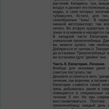
растений. Кипарисы, туи, акац
воздух и делают его полезным д
кедры, в сени которых излечи
туберкулез. Кстати, для те
своеобразные "зоны". В перв
никакой автотранспорт, там во
ничего. Во вторую курортную з
зонах в основном и находятся са
В западной части Евпатории
уникальная грязелечебница. Даж
вы можете купить там необхо
Добираться от центра (с Театра
до остановки "Грязелечебница" 
же остановки (для "двойки" она -
Часть 8. Евпатория. Лечение.
Вообще для экономии денег и
советую поступать так:
Дешевле устроиться жить "дикаре
лечение, как впрочем, и питание
Евпатория славится своей леч
грязь добывалась ранее в озе
помещается в специальные са
течение 5 лет. Но при соврем
восстанавливаться. Поэтому
грязелечебницу каждый день 