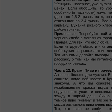
Женщины, наверное, уже ругают м
ценах. Если обобщить, то ур
особенно (в частности) ниже, 
где-то по 1,5-2 гривны за кг, п
стакан шли по 2-4 гривны. Все 
карману. Буханка ржаного хлеба
районе гривны.
Примечание. Попробуйте найти
черного хлеба в магазинах горо
Правда, для тех, кто его любит.
Если из другой области - катани
себе купил на рынке летние лег
Так что сами делайте выводы. 
расскажу о том, как мы питались
городских рынках.
Часть 12. Крым. Пиво и прочее
А теперь больше для мужчин. В Р
скажете, когда побываете в К
знакомы. А что вы скажете,
незабываемые краски вкуса д
недурно выступает и нескольк
жажду в жаркий день. Лично 
темное пиво "Рогань" и так же 
масса разливного пива очень выс
Тех, кто пиво не любит, то