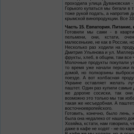
проходила улица Дувановская -
Горького купаться мы бегали в т
тоже рукой подать, а напротив 
крымской винопродукции. Все 33 
Часть 15. Евпатория. Питание,
Готовили мы сами - в кварт
пельмени, они, кстати, оче
малюсенькие, не как в России, но
Несколько раз ходили на проду
Дмитрия Ульянова и ул. Миллера
фрукты, хлеб, в общем, там все 
Молочные продукты покупали упа
то время уже начали персики п
домой, но полкорзины выброс
поезде. А вот колбасная проду
Украине оставляет желать лу
паштет. Один раз купили самые д
же дорогие сосиски, так они
возможно это только мы так изб
такая же несъедобная. А паштет
восточноевропейского.
Готовить, конечно, было лень,
была она недалеко от нашего дом
Хозяйка, кстати, нам говорила, ч
даже в кафе не ходят - не по карм
В кафе же мы ходили, но, в осн