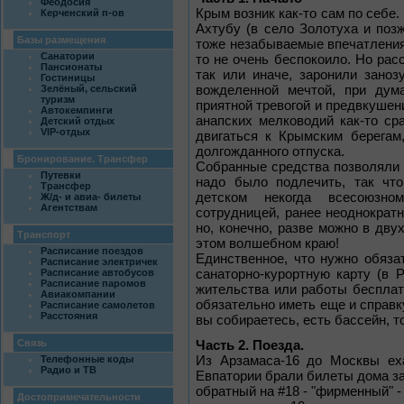
Феодосия
Крым возник как-то сам по себе.
Керченский п-ов
Ахтубу (в село Золотуха и позж
Базы размещения
тоже незабываемые впечатления 
Санатории
то не очень беспокоило. Но ра
Пансионаты
так или иначе, заронили заноз
Гостиницы
Зелёный, сельский
вожделенной мечтой, при дум
туризм
приятной тревогой и предвкушен
Автокемпинги
анапских мелководий как-то ср
Детский отдых
VIP-отдых
двигаться к Крымским берегам,
долгожданного отпуска.
Бронирование. Трансфер
Собранные средства позволяли 
Путевки
надо было подлечить, так что
Трансфер
детском некогда всесоюзно
Ж/д- и авиа- билеты
Агентствам
сотрудницей, ранее неоднократ
но, конечно, разве можно в дву
Транспорт
этом волшебном краю!
Расписание поездов
Единственное, что нужно обяза
Расписание электричек
Расписание автобусов
санаторно-курортную карту (в 
Расписание паромов
жительства или работы бесплатн
Авиакомпании
обязательно иметь еще и справку
Расписание самолетов
Расстояния
вы собираетесь, есть бассейн, т
Связь
Часть 2. Поезда.
Из Арзамаса-16 до Москвы еха
Телефонные коды
Радио и ТВ
Евпатории брали билеты дома зар
обратный на #18 - "фирменный" -
Достопримечательности