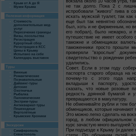
вокзала около 10 часов утра, та
Крым от А до Я
не так долго. Пока 2 с лишн
Музеи Крыма
испробовали "живого" пива в с
искать мужской туалет, так как
Полезная информация
еще был так невнятно обозначе
Стоимость
дополнительных мед-
был, хоть и не фирменным, но ве
услуг
его побрал), было нежарко, и
Пересечение границы
Визы, посольства
путешествие не имеет особого 
Регистрация
таможне и обменщиках валюты
Курортный сбор
таможенники просто прошли ми
Регистрация в КСС
Цены в Крыму
проверяли "взрослые" докуме
Испытано на себе
свидетельство о рождении ребен
Календарь выставок
удалились.
Туры
Совет. Если в этом году собе
Винные
паспорта старого образца на н
Романтические
почему-то с этого года нап
Познавательные
вкладыши к паспорту, удост
Дайвинг-туры
Детские
сказать, что новые розовые п
Охотничьи
редкость дрянной бумагой и у
Рыбалка
Паломнические
превращаются в макулатуру.
Экстрим-туры
Не обменивайте рубли и тем бо
Антиквариат-туры
обменщиков, которые начинают п
Пешеходные
Вертолётные
Это можно легко сделать на вокз
Крымские Хроники
город, в любом официальном о
курс зачастую много выгодней "с
Экскурсии
При подъезде к Крыму (и далее 
Симферополь
Севастополь
степи. По обочинам путей а