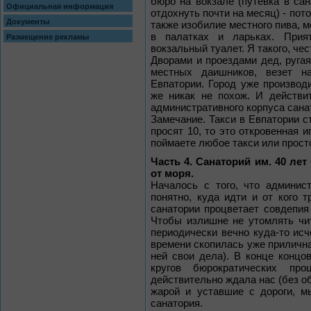
бюро на вокзале (путевка в са
Официальная информация
отдохнуть почти на месяц) - пот
Документы
также изобилие местного пива, м
в палатках и ларьках. Прия
Размещение рекламы
вокзальный туалет. Я такого, чест
Дворами и проездами дед, ругая
местных даишников, везет н
Евпатории. Город уже производ
же никак не похож. И действи
административного корпуса сана
Замечание. Такси в Евпатории ст
просят 10, то это откровенная и
поймаете любое такси или просто
Часть 4. Санаторий им. 40 ле
от моря.
Началось с того, что админис
понятно, куда идти и от кого 
санатории процветает совдепия
Чтобы излишне не утомлять чи
периодически вечно куда-то ис
времени скопилась уже прилична
ней свои дела). В конце концо
кругов бюрократических про
действительно ждала нас (без об
жарой и уставшие с дороги, м
санатория.