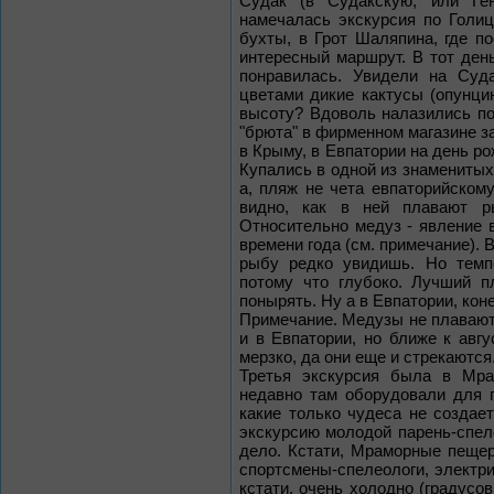
Судак (в Судакскую, или Ге
намечалась экскурсия по Голи
бухты, в Грот Шаляпина, где по
интересный маршрут. В тот ден
понравилась. Увидели на Суд
цветами дикие кактусы (опунцию
высоту? Вдоволь налазились по
"брюта" в фирменном магазине з
в Крыму, в Евпатории на день ро
Купались в одной из знаменитых 
а, пляж не чета евпаторийскому
видно, как в ней плавают р
Относительно медуз - явление в
времени года (см. примечание). 
рыбу редко увидишь. Но темп
потому что глубоко. Лучший п
понырять. Ну а в Евпатории, кон
Примечание. Медузы не плавают
и в Евпатории, но ближе к авгу
мерзко, да они еще и стрекаются
Третья экскурсия была в Мра
недавно там оборудовали для 
какие только чудеса не создае
экскурсию молодой парень-спел
дело. Кстати, Мраморные пеще
спортсмены-спелеологи, электри
кстати, очень холодно (градусов