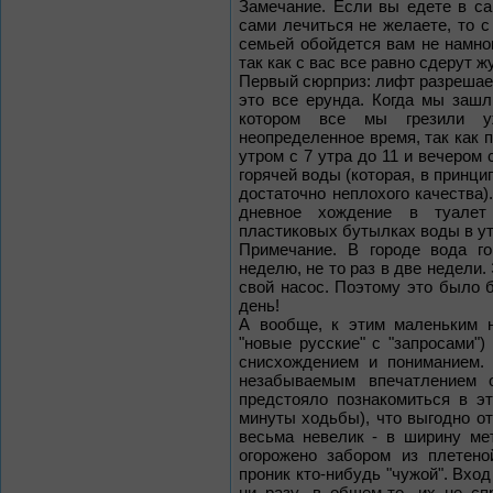
Замечание. Если вы едете в са
сами лечиться не желаете, то с
семьей обойдется вам не намно
так как с вас все равно сдерут ж
Первый сюрприз: лифт разрешает
это все ерунда. Когда мы зашл
котором все мы грезили у
неопределенное время, так как 
утром с 7 утра до 11 и вечером 
горячей воды (которая, в принци
достаточно неплохого качества)
дневное хождение в туалет
пластиковых бутылках воды в ут
Примечание. В городе вода г
неделю, не то раз в две недели.
свой насос. Поэтому это было б
день!
А вообще, к этим маленьким н
"новые русские" с "запросами"
снисхождением и пониманием. 
незабываемым впечатлением 
предстояло познакомиться в э
минуты ходьбы), что выгодно от
весьма невелик - в ширину ме
огорожено забором из плетено
проник кто-нибудь "чужой". Вхо