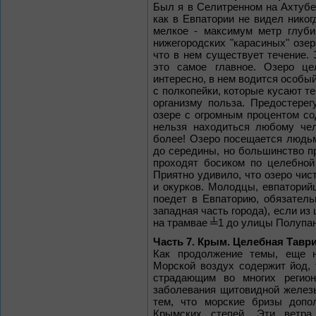
Был я в Селитренном на Ахтубе,
как в Евпатории не видел никог
мелкое - максимум метр глуби
нижегородских "карасиных" озер
что в нем существует течение. З
это самое главное. Озеро ц
интересно, в нем водится особый
с полкопейки, которые кусают те
организму польза. Предостере
озере с огромным процентом со
нельзя находиться любому чел
более! Озеро посещается людьм
до середины, но большинство п
проходят босиком по целебной
Приятно удивило, что озеро чист
и окурков. Молодцы, евпаторийц
поедет в Евпаторию, обязатель
западная часть города), если из
на трамвае ╧1 до улицы Полупано
Часть 7. Крым. Целебная Тавр
Как продолжение темы, еще 
Морской воздух содержит йод,
страдающим во многих регион
заболевания щитовидной железы
тем, что морские бризы допо
Крымских степей. Эти ветра