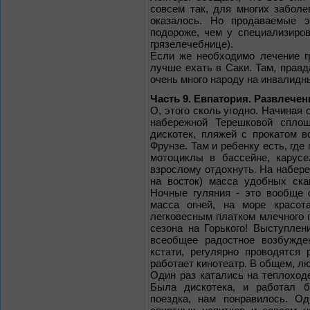
совсем так, для многих заболе
оказалось. Но продаваемые э
подороже, чем у специализиро
грязелечебнице).
Если же необходимо лечение г
лучше ехать в Саки. Там, правд
очень много народу на инвалидн
Часть 9. Евпатория. Развлечен
О, этого сколь угодно. Начиная 
набережной Терешковой сплош
дискотек, пляжей с прокатом в
Фрунзе. Там и ребенку есть, гд
мотоциклы в бассейне, карусе
взрослому отдохнуть. На набере
на восток) масса удобных ска
Ночные гуляния - это вообще 
масса огней, на море красот
легковесным платком млечного п
сезона на Горького! Выступлени
всеобщее радостное возбужден
кстати, регулярно проводятся
работает кинотеатр. В общем, лю
Один раз катались на теплоходе
Была дискотека, и работал б
поездка, нам понравилось. О