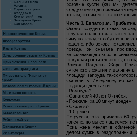
Большая Ялта
розовые кусты (как мы дилета
Алушта
следующего дня проезжали пере
Судакский р-он
Феодосия
то там, то сям истыканное колы
Керченский п-ов
Западный Крым
Часть 3. Евпатория. Прибытие.
Бахчисарай
Около полудня в окнах вагона,
голубая полоса лила такой ба
Новости курортов Крыма
зиму по теплу, что буквально хо
Фоторепортажи
недолго, ибо вскоре показались
Карты Крыма
поезде, он сначала производ
напоминающего хорошо знакомые
Электронные открытки Крыма
пожухлая растительность, степь
Приключения. Опасности
Вокзал. Полдень. Жара. Прия
События. Праздники
суточного лежания и валяния в 
площади запруда таксомоторов.
Путеводитель "Навигатор
скачали в Интернете, но как 
Крым"
Подходит дед-таксист.
Фотоальбом "Сказочный Крым"
- Вам куда?
Мы и наши проекты
- Санаторий 40 лет Октября.
Конкурсы
- Поехали, за 10 минут доедем.
- Сколько?
Рейтинг санаториев Крыма
- 10 гривен.
Каталог сайтов
По-русски, это примерно 60 р
Рейтинг сайтов
конечно, но мы соглашаемся, не 
Снимается в Крыму
Пока жена меняет в обменной 
дедом сумки в раздолбанный "
Web-камеры