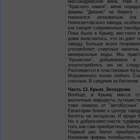
массандровские вина. Нам с
"Красного камня", меня порадо
фирмы "Дионис" не берите - л
показался резковатым (на
Новосветовского завода, особен
как говорят современные тинэйд
Пока были в Крыму, местного к
дома выяснилось, что он дает
заводу. Больше всего понравилс
употребляет спиртные напитки
минеральные воды. Мы практ
"Крымская", добываемую в
злоупотреблять ею не следу
Разливается в пластиковые бутыл
Мороженного полно любого. Сл
сносные. В среднем за батончик
Часть 13. Крым. Экскурсии.
Вообще, в Крыму масса тур
различные маршруты путешеств
тоже немало: от "автобусных"
Евпатории ближе к центру горо
билеты на экскурсии. И вроде 
Но о добросовестности турфир
того, как сам приобретешь билет
Первый раз билет приобрета
Название фирмы позабылось, 