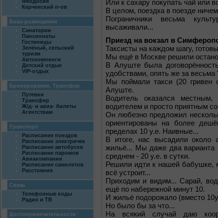
Феодосия
Или к сахару покупать чай или во
Керченский п-ов
В целом, поездка в поезде ничем
Пограничники весьма культ
Базы размещения
высаживали...
Санатории
Пансионаты
Приезд на вокзал в Симфероп
Гостиницы
Зелёный, сельский
Таксисты на каждом шагу, готовы
туризм
Мы ещё в Москве решили остано
Автокемпинги
В Алуште была договорённость
Детский отдых
VIP-отдых
удобствами, опять же за весьма 
Мы поймали такси (20 гривен 
Бронирование. Трансфер
Алуште.
Путевки
Водитель оказался местным,
Трансфер
водителем и просто приятным с
Ж/д- и авиа- билеты
Агентствам
Он любезно предложил несколь
ориентированы на более дешёв
Транспорт
пределах 10 у.е. Наивные...
Расписание поездов
В итоге, нас высадили около 
Расписание электричек
Расписание автобусов
жильё... Мы даже два варианта 
Расписание паромов
среднем - 20 у.е. в сутки.
Авиакомпании
Решили идти к нашей бабушке, к
Расписание самолетов
Расстояния
всё устроит...
Приходим и видим... Сарай, вод
Связь
ещё по набережной минут 10.
Телефонные коды
И жильё подорожало (вместо 10у.е
Радио и ТВ
Но было бы за что...
На всякий случай даю коорд
Достопримечательности