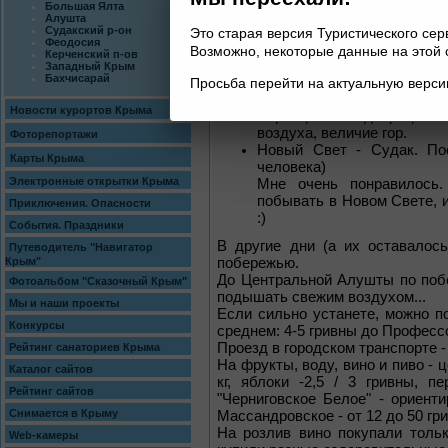
Большая Ялта
Ласточкино гнездо немног
Алушта
вид с моря. Можно на берег
Судакский р-он
Это старая версия Туристического се
Феодосия
Воронцовский дворец, Лива
Возможно, некоторые данные на этой 
Керченский п-ов
Никитский Ботанический с
Западный Крым
Бахчисарай
день - заплатили 60 у.е. з
Просьба перейти на актуальную верс
Если выбирать из выше
Новости курортов Крыма
Воронцовский дворец и А
воздуха, величие гор.
Фоторепортажи
Новый Свет - Судак. Пое
Карты Крыма
человека)
Электронные открытки Крыма
Мне очень понравилось.
побывать в Новом Свете, 
Приключения. Опасности
:)
События. Праздники
В другие дни (а их оставалось
Путеводитель "Навигатор
побережью.
Крым"
До Центральной Алушты по поб
Фотоальбом "Сказочный Крым"
подышать свежим воздухом...
Мы и наши проекты
Если сильно устанете, можно п
Конкурсы
среднем: 4-5 гривны до Професс
Проезд в городском транспорте - 
Рейтинг санаториев Крыма
На фрукты, воду, вино и пиво - ц
Каталог сайтов
кг, яблоки -2,5 / 3 гривны, п
Рейтинг сайтов
"Черниговское Белое" - ориенти
Снимается в Крыму
Массандровское - от 12 до 50 гр
На розлив вино покупали тольк
Web-камеры