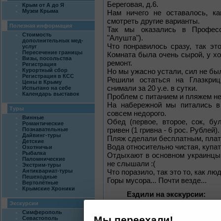
Береговая, д.6.
Крым от А до Я
Музеи Крыма
Нам ничего не оставалось, ка
смотреть другие варианты.
Полезная информация
Так мы оказались в Професс
Стоимость
"Алушта").
дополнительных мед-
Что понравилось сразу, так эт
услуг
Пересечение границы
Комната была очень сырой, у хоз
Визы, посольства
ремонт.
Регистрация
Курортный сбор
Но мы ужасно устали, сил не бы
Регистрация в КСС
Решили остаться на Глазкрицк
Цены в Крыму
снимали за 20 у.е. в сутки.
Испытано на себе
Календарь выставок
Проблем с питанием и пляжем не
На набережной мы питались в 
Туры
совсем недорого.
Винные
Обед (первое, второе, сок, бу
Романтические
Познавательные
гривен (1 гривна - 6 рос. Рублей).
Дайвинг-туры
Пляж сделали бесплатным, платил
Детские
Вода относительно чистая, купа
Охотничьи
Рыбалка
Отдыхают в основном украинцы,
Паломнические
не слышали :(
Экстрим-туры
Антиквариат-туры
Что поразило, так это то, как лю
Пешеходные
Горы мусора... Почти везде...
Вертолётные
Крымские Хроники
Ездили на экскурсии:
Экскурсия по побережь
Экскурсии
Ласточкино гнездо - Вечер
Симферополь
Мы переехали!
Севастополь
(45 гривен за человека) Дл