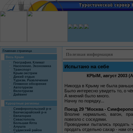
Главная страница
Полезная информация
Весь Крым
География. Климат
Испытано на себе
Население. Экономика
Транспорт
Крым-экстрим
КРЫМ, август 2003 (
Дикий отдых
Туризм. Развлечения
Пляжное обозрение
Никогда в Крыму не была раньше
Автотуризм
Было интересно увидеть то, о чё
Велотуризм
Дайвинг
А мнений было много.
Начну по порядку...
Курортные регионы
Поезд 29 "Москва - Симфероп
Симферопольский р-н
Бахчисарайский р-н
Вполне нормально, вагон, пр
Евпатория
повезло с соседями.
Севастополь
Большая Ялта
Проводники пытались продать ча
Алушта
продать отдельно сахар - нам от
Судакский район