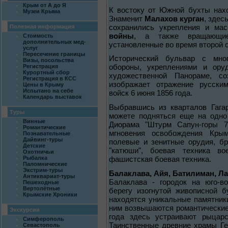
Крым от А до Я
К востоку от Южной бухты на
Музеи Крыма
Знаменит
Малахов курган
, здес
сохранились укрепления и ма
Полезная информация
войны
, а также вращающие
Стоимость
дополнительных мед-
установленные во время второй 
услуг
Пересечение границы
Исторический бульвар с мно
Визы, посольства
Регистрация
обороны, укреплениями и оруд
Курортный сбор
художественной Панораме, с
Регистрация в КСС
изображает отражение русским
Цены в Крыму
Испытано на себе
войск 6 июня 1856 года.
Календарь выставок
Выбравшись из кварталов Гага
Туры
можете подняться еще на одно
Винные
Диорама "Штурм Сапун-горы 7
Романтические
мгновения освобождения Кры
Познавательные
Дайвинг-туры
полевые и зенитные орудия, бр
Детские
"катюши", боевая техника в
Охотничьи
Рыбалка
фашистская боевая техника.
Паломнические
Экстрим-туры
Балаклава, Айя, Батилиман, Л
Антиквариат-туры
Балаклава - городок на юго-в
Пешеходные
Вертолётные
берегу изогнутой живописной 
Крымские Хроники
находятся уникальные памятни
ним возвышаются романтические
Экскурсии
года здесь устраивают рыцарс
Симферополь
Таинственные древние храмы Ге
Севастополь