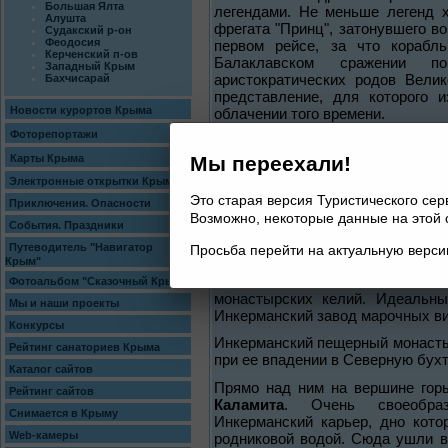
Большая Ялта
легендами. Не меньше легенд х
Алушта
фрегата "Принц", затонувшего во
Судакский р-он
Феодосия
первом рейсе, за что корабл
Керченский п-ов
Балаклавском сражении п
Западный Крым
аристократических родов Велик
Бахчисарай
представление, для которого 
Новости курортов Крыма
облачении того времени.
Фоторепортажи
Урочища
Батилиман
и
Ласпи
н
Южнобережье. Эти места назыв
Карты Крыма
Мы переехали!
жару и защищенность от ветров.
Электронные открытки Крыма
Это старая версия Туристического се
Инкерман, Северная, Учкуевка
Приключения. Опасности
Возможно, некоторые данные на этой 
События. Праздники
Инкерман - город на землях Се
облицовочному материалу: инке
Путеводитель "Навигатор
Просьба перейти на актуальную верс
Крым"
Добывали его с незапамятных в
катакомбами. Использовали 
Фотоальбом "Сказочный Крым"
монастырских келий. Идеальн
Мы и наши проекты
Инкерманский завод марочных ви
Конкурсы
Инкерманский пещерный монасты
Рейтинг санаториев Крыма
при ее впадении в Северную бухт
Каталог сайтов
Прямо над ним на вершине гор
Рейтинг сайтов
Каламита
. Очень своеобраз
Снимается в Крыму
Инкерманский карьер, дно кото
Web-камеры
родниковой водой. Сюда ушли в