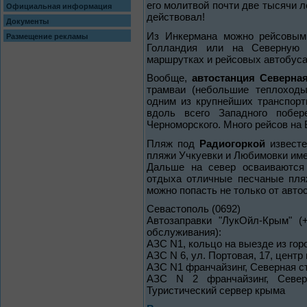
его молитвой почти две тысячи л
Официальная информация
действовал!
Документы
Из Инкермана можно рейсовым 
Размещение рекламы
Голландия или на Северную 
маршрутках и рейсовых автобуса
Вообще,
автостанция Северна
трамваи (небольшие теплоходы
одним из крупнейших транспорт
вдоль всего Западного побе
Черноморского. Много рейсов на
Пляж под
Радиогоркой
известе
пляжи Учкуевки и Любимовки име
Дальше на север осваиваются
отдыха отличные песчаные пляж
можно попасть не только от авто
Севастополь (0692)
Автозаправки "ЛукОйл-Крым" (
обслуживания):
АЗС N1, кольцо на выезде из горо
АЗС N 6, ул. Портовая, 17, центр 
АЗС N1 франчайзинг, Северная сто
АЗС N 2 франчайзинг, Северн
Туристический сервер крыма