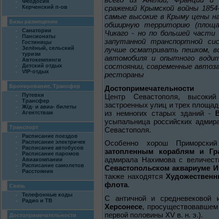
Феодосия
Керченский п-ов
сражений Крымской войны 1854-
самые высокие в Крыму цены на
Базы размещения
обширную территорию (площа
Санатории
Чикаго - но по большей части
Пансионаты
запутанной транспортной си
Гостиницы
Зелёный, сельский
лучше осматривать пешком, в
туризм
автомобиля и опытного водит
Автокемпинги
состоянии, современные автоз
Детский отдых
VIP-отдых
рестораны
Бронирование. Трансфер
Достопримечательности
Путевки
Центр Севастополя, высоки
Трансфер
застроенных улиц и трех площад
Ж/д- и авиа- билеты
из немногих старых зданий -
Агентствам
усыпальница российских адмира
Транспорт
Севастополя.
Расписание поездов
Расписание электричек
Особенно хорош Приморски
Расписание автобусов
затопленным кораблям и Гр
Расписание паромов
адмирала Нахимова с величест
Авиакомпании
Расписание самолетов
Севастопольском аквариуме И
Расстояния
также находятся
Художественн
флота
.
Связь
Телефонные коды
С античной и средневековой 
Радио и ТВ
Херсонесе
, просуществовавшем 
первой половины XV в. н. э.).
Достопримечательности