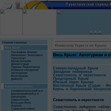
Главная страница
Навигатор Туриста по Крыму
Весь Крым
География. Климат
Весь Крым: Автотуризм и о
Население. Экономика
Транспорт
Крым-экстрим
Дикий отдых
Туризм. Развлечения
Северо-западный Крым
Пляжное обозрение
Западное побережье
Автотуризм
Севастополь и окрестности
Велотуризм
Предгорный Крым
Дайвинг
Южный берег Крыма
Восточный Крым (Судак - Фе
Курортные регионы
Керчь и Керченский полуостр
Симферопольский р-н
Бахчисарайский р-н
Евпатория
Севастополь и окрестности
Севастополь
Большая Ялта
Алушта
Севастополь лидирует сейчас
Судакский район
всего из Англии, Франции и