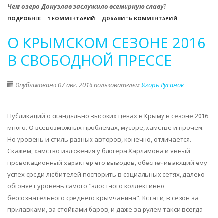
Чем озеро Донузлав заслужило всемирную славу
?
О
ПОДРОБНЕЕ
1 КОММЕНТАРИЙ
ДОБАВИТЬ КОММЕНТАРИЙ
ОЗЕРО
О КРЫМСКОМ СЕЗОНЕ 2016
ДОНУЗЛАВ,
ЮЖНАЯ
В СВОБОДНОЙ ПРЕССЕ
КОСА
И
Опубликовано 07 авг. 2016 пользователем
Игорь Русанов
БЕЛЯУС,
ЧИСТЫЙ
РОСКОШНЫЙ
Публикаций о скандально высоких ценах в Крыму в сезоне 2016
КРЫМСКИЙ
много. О всевозможных проблемах, мусоре, хамстве и прочем.
СЕВЕРО-
Но уровень и стиль разных авторов, конечно, отличается.
ЗАПАД
Скажем, хамство изложения у блогера Харламова и явный
провокационный характер его выводов, обеспечивающий ему
успех среди любителей поспорить в социальных сетях, далеко
обгоняет уровень самого "злостного коллективно
бессознательного среднего крымчанина". Кстати, в сезон за
прилавками, за стойками баров, и даже за рулем такси всегда