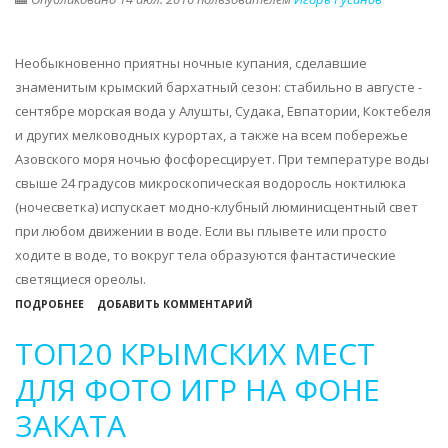
ЛУЧШИХ
ОПТОВЫХ
РЫНКОВ
Необыкновенно приятны ночные купания, сделавшие
КРЫМА
знаменитым крымский бархатный сезон: стабильно в августе -
сентябре морская вода у Алушты, Судака, Евпатории, Коктебеля
и других мелководных курортах, а также на всем побережье
Азовского моря ночью фосфоресцирует. При температуре воды
свыше 24 градусов микроскопическая водоросль ноктилюка
(ночесветка) испускает модно-клубный люминисцентный свет
при любом движении в воде. Если вы плывете или просто
ходите в воде, то вокруг тела образуются фантастические
светящиеся ореолы.
О
ПОДРОБНЕЕ
ДОБАВИТЬ КОММЕНТАРИЙ
КАК,
ТОП20 КРЫМСКИХ МЕСТ
КОГДА
И
ДЛЯ ФОТО ИГР НА ФОНЕ
ПОЧЕМУ
ЗАКАТА
ВОДА
ПРИ