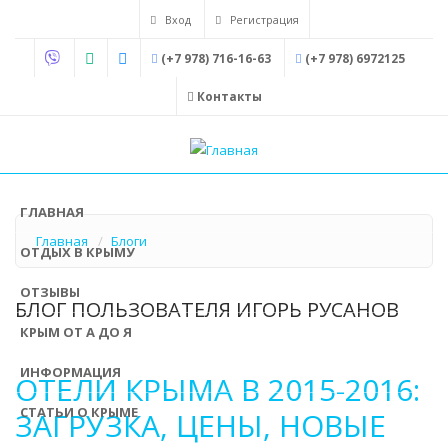
Перейти
Вход
Регистрация
к
(+7 978) 716-16-63
(+7 978) 6972125
основному
содержанию
Контакты
ГЛАВНАЯ
Главная
Блоги
ОТДЫХ В КРЫМУ
ОТЗЫВЫ
БЛОГ ПОЛЬЗОВАТЕЛЯ ИГОРЬ РУСАНОВ
КРЫМ ОТ А ДО Я
ИНФОРМАЦИЯ
ОТЕЛИ КРЫМА В 2015-2016:
СТАТЬИ О КРЫМЕ
ЗАГРУЗКА, ЦЕНЫ, НОВЫЕ