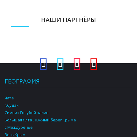
НАШИ ПАРТНЁРЫ
ГЕОГРАФИЯ
Ялта
г.Судак
Симеиз Голубой залив
Большая Ялта . Южный берег Крыма
с.Междуречье
Весь Крым