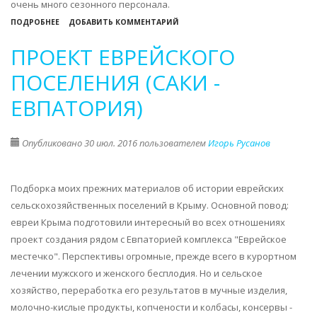
очень много сезонного персонала.
О
ПОДРОБНЕЕ
ДОБАВИТЬ КОММЕНТАРИЙ
О
ПРОЕКТ ЕВРЕЙСКОГО
КРЫМСКОМ
СЕЗОНЕ
ПОСЕЛЕНИЯ (САКИ -
2016
ЕВПАТОРИЯ)
В
СВОБОДНОЙ
ПРЕССЕ
Опубликовано 30 июл. 2016 пользователем
Игорь Русанов
Подборка моих прежних материалов об истории еврейских
сельскохозяйственных поселений в Крыму. Основной повод:
евреи Крыма подготовили интересный во всех отношениях
проект создания рядом с Евпаторией комплекса "Еврейское
местечко". Перспективы огромные, прежде всего в курортном
лечении мужского и женского бесплодия. Но и сельское
хозяйство, переработка его результатов в мучные изделия,
молочно-кислые продукты, копчености и колбасы, консервы -