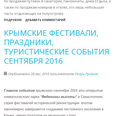
по продажам путевок в санатории, пансионаты, дома отдыха, а
также по продажам номеров в отелях, это лишь небольшая
часть отдыхающих на полуострове.
О
ПОДРОБНЕЕ
ДОБАВИТЬ КОММЕНТАРИЙ
ОТЕЛИ
КРЫМСКИЕ ФЕСТИВАЛИ,
КРЫМА
В
ПРАЗДНИКИ,
2015-
ТУРИСТИЧЕСКИЕ СОБЫТИЯ
2016:
ЗАГРУЗКА,
СЕНТЯБРЯ 2016
ЦЕНЫ,
НОВЫЕ
Опубликовано 28 авг. 2016 пользователем
Игорь Русанов
ГОСТИНИЧНЫЕ
КОМПЛЕКСЫ
Главное событие
крымского сентября 2016 это открытие
тематического парка "
Федюхины высоты
" в Севастополе
,
серия фестивалей исторической реконструкции вполне
закономерно завершается созданием постоянного поселения в
Крыму реконструкторов из нескольких стран.