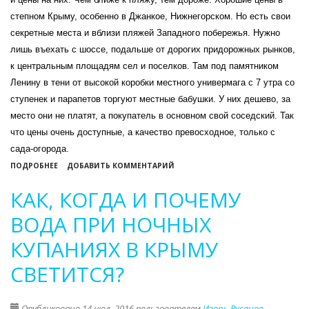
степном Крыму, особенно в Джанкое, Нижнегорском. Но есть свои
секретные места и вблизи пляжей Западного побережья. Нужно
лишь въехать с шоссе, подальше от дорогих придорожных рынков,
к центральным площадям сел и поселков. Там под памятником
Ленину в тени от высокой коробки местного универмага с 7 утра со
ступенек и парапетов торгуют местные бабушки. У них дешево, за
место они не платят, а покупатель в основном свой соседский. Так
что цены очень доступные, а качество превосходное, только с
сада-огорода.
О
ПОДРОБНЕЕ
ДОБАВИТЬ КОММЕНТАРИЙ
ОВОЩИ
КАК, КОГДА И ПОЧЕМУ
И
ФРУКТЫ,
ВОДА ПРИ НОЧНЫХ
ЗРЕЮЩИЕ
КУПАНИЯХ В КРЫМУ
С
20
СВЕТИТСЯ?
ИЮЛЯ,
ОБЗОР
Опубликовано 14 июл. 2016 пользователем
Игорь Русанов