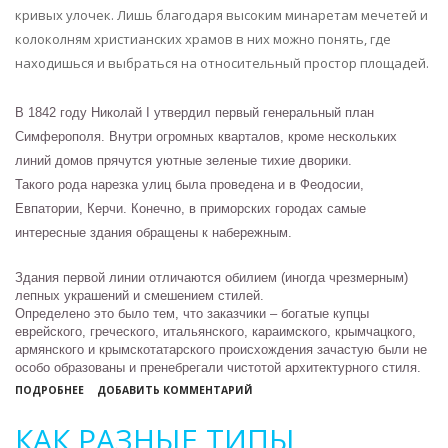
кривых улочек. Лишь благодаря высоким минаретам мечетей и
колоколням христианских храмов в них можно понять, где
находишься и выбраться на относительный простор площадей.
В 1842 году Николай I утвердил первый генеральный план
Симферо­поля.
Внутри огромных кварталов, кроме нескольких
линий домов прячутся уютные зеленые тихие дворики.
Такого рода нарезка улиц была проведена и в Феодосии,
Евпатории, Керчи. Конечно, в приморских городах самые
интересные здания обращены к набережным.
Здания первой линии отличаются обилием (иногда чрезмерным)
лепных украшений и смешением стилей.
Определено это было тем, что заказчики – богатые купцы
еврейского, греческого, итальянского, караимского, крымчацкого,
армянского и крымскотатарского происхождения зачастую были не
особо образованы и пренебрегали чистотой архитектурного стиля.
О
ПОДРОБНЕЕ
ДОБАВИТЬ КОММЕНТАРИЙ
АРХИТЕКТУРНЫЙ
КАК РАЗНЫЕ ТИПЫ
СТИЛЬ