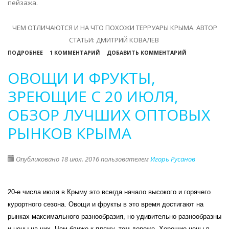
пейзажа.
ЧЕМ ОТЛИЧАЮТСЯ И НА ЧТО ПОХОЖИ ТЕРРУАРЫ КРЫМА.
АВТОР
СТАТЬИ: ДМИТРИЙ КОВАЛЕВ
О
ПОДРОБНЕЕ
1 КОММЕНТАРИЙ
ДОБАВИТЬ КОММЕНТАРИЙ
КАК
ОВОЩИ И ФРУКТЫ,
РАЗНЫЕ
ТИПЫ
ЗРЕЮЩИЕ С 20 ИЮЛЯ,
КЛИМАТА
ОБЗОР ЛУЧШИХ ОПТОВЫХ
И
ПОЧВ
РЫНКОВ КРЫМА
ОПРЕДЕЛЯЮТ
ОСОБЕННОСТИ
Опубликовано 18 июл. 2016 пользователем
Игорь Русанов
ВИН
КРЫМА
20-е числа июля в Крыму это всегда начало высокого и горячего
курортного сезона. Овощи и фрукты в это время достигают на
рынках максимального разнообразия, но удивительно разнообразны
и цены на них. Чем ближе к пляжу, тем дороже. Хорошие цены в