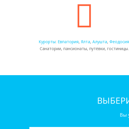
Курорты
:
Евпатория
,
Ялта
,
Алушта
,
Феодосия
Санатории, пансионаты, путёвки, гостиницы.
ВЫБЕР
Вы 