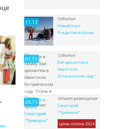
нце
Событие:
11.12
Новый год и
Рождество в Крыму
Событие:
01.11
Бал хризантем в
Никитском
ботаническом саду "...
Объект размещения:
23.11
"
Санаторий
"Приморье"
Цены сезона 2024