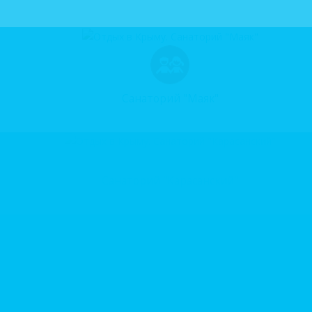
Санаторий "Маяк"
Санаторий "Карасанский"
Отель "Ягуар"