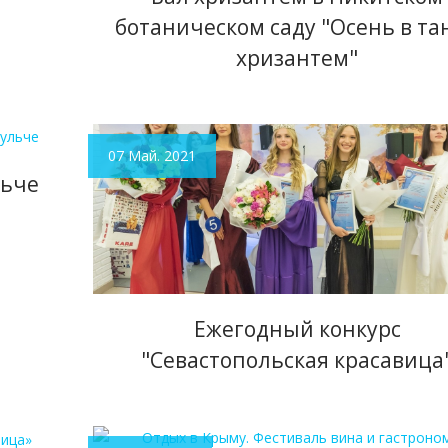
ботаническом саду "Осень в та
хризантем"
07 Май. 2021
льче
Ежегодный конкурс
"Севастопольская красавица