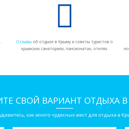
.
Отзывы
об отдыхе в Крыму и советы туристов о
крымских санаториях, пансионатах, отелях.
но
ИТЕ СВОЙ ВАРИАНТ
ОТДЫХА В
удивитесь, как много
чудесных мест
для отдыха в Кр