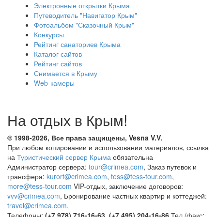
Электронные открытки Крыма
Путеводитель "Навигатор Крым"
Фотоальбом "Сказочный Крым"
Конкурсы
Рейтинг санаториев Крыма
Каталог сайтов
Рейтинг сайтов
Снимается в Крыму
Web-камеры
На отдых в Крым!
© 1998-2026, Все права защищены, Vesna
V.V.
При любом копировании и использовании материалов, ссылка
на
Туристический сервер Крыма
обязательна
Администратор сервера:
tour@crimea.com
, Заказ путевок и
трансфера:
kurort@crimea.com
,
tess@tess-tour.com
,
more@tess-tour.com
VIP-отдых, заключение договоров:
vvv@crimea.com
, Бронирование частных квартир и коттеджей:
travel@crimea.com
,
Телефоны:
(+7 978) 716-16-63, (+7 495) 204-16-86
Тел./факс: